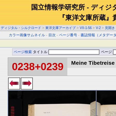
国立情報学研究所 - ディ
『東洋文庫所蔵』
ディジタル・シルクロード
>
東洋文庫アーカイブ
>
VII-1-56
>
V-2
>
見開き
カラー画像サムネイル
-
目次
-
ページ番号
-
書誌情報（メタデー
ページ検索
タイトル
ページ
Meine Tibetreise 
0238+0239