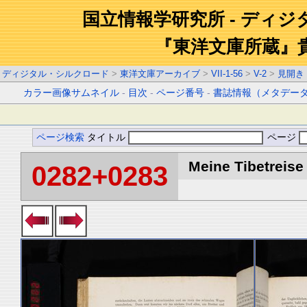
国立情報学研究所 - ディ
『東洋文庫所蔵』
ディジタル・シルクロード
>
東洋文庫アーカイブ
>
VII-1-56
>
V-2
>
見開き
カラー画像サムネイル
-
目次
-
ページ番号
-
書誌情報（メタデー
ページ検索
タイトル
ページ
Meine Tibetreise 
0282+0283