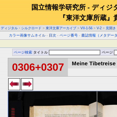
国立情報学研究所 - ディ
『東洋文庫所蔵』
ディジタル・シルクロード
>
東洋文庫アーカイブ
>
VII-1-56
>
V-2
>
見開き
カラー画像サムネイル
-
目次
-
ページ番号
-
書誌情報（メタデー
ページ検索
タイトル
ページ
Meine Tibetreise 
0306+0307