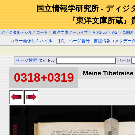
国立情報学研究所 - ディ
『東洋文庫所蔵』
ディジタル・シルクロード
>
東洋文庫アーカイブ
>
VII-1-56
>
V-2
>
見開き
カラー画像サムネイル
-
目次
-
ページ番号
-
書誌情報（メタデー
ページ検索
タイトル
ページ
Meine Tibetreise 
0318+0319