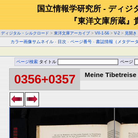
国立情報学研究所 - ディ
『東洋文庫所蔵』
ディジタル・シルクロード
>
東洋文庫アーカイブ
>
VII-1-56
>
V-2
>
見開き
カラー画像サムネイル
-
目次
-
ページ番号
-
書誌情報（メタデー
ページ検索
タイトル
ページ
Meine Tibetreise 
0356+0357