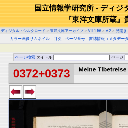
国立情報学研究所 - ディ
『東洋文庫所蔵』
ディジタル・シルクロード
>
東洋文庫アーカイブ
>
VII-1-56
>
V-2
>
見開き
カラー画像サムネイル
-
目次
-
ページ番号
-
書誌情報（メタデー
ページ検索
タイトル
ページ
Meine Tibetreise 
0372+0373