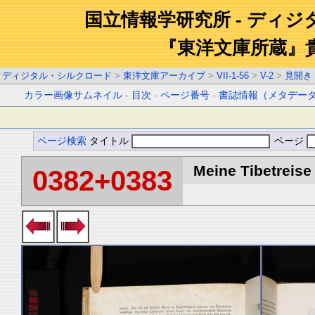
国立情報学研究所 - ディ
『東洋文庫所蔵』
ディジタル・シルクロード
>
東洋文庫アーカイブ
>
VII-1-56
>
V-2
>
見開き
カラー画像サムネイル
-
目次
-
ページ番号
-
書誌情報（メタデー
ページ検索
タイトル
ページ
Meine Tibetreise 
0382+0383