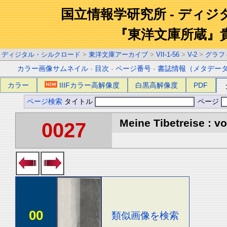
国立情報学研究所 - ディ
『東洋文庫所蔵』
ディジタル・シルクロード
>
東洋文庫アーカイブ
>
VII-1-56
>
V-2
>
グラフ
カラー画像サムネイル
-
目次
-
ページ番号
-
書誌情報（メタデー
カラー
IIIFカラー高解像度
白黒高解像度
PDF
ページ検索
タイトル
ページ
Meine Tibetreise : vo
0027
00
類似画像を検索