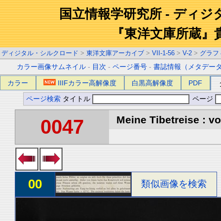
国立情報学研究所 - ディ
『東洋文庫所蔵』
ディジタル・シルクロード
>
東洋文庫アーカイブ
>
VII-1-56
>
V-2
>
グラフ
カラー画像サムネイル
-
目次
-
ページ番号
-
書誌情報（メタデー
カラー
IIIFカラー高解像度
白黒高解像度
PDF
ページ検索
タイトル
ページ
Meine Tibetreise : vo
0047
00
類似画像を検索