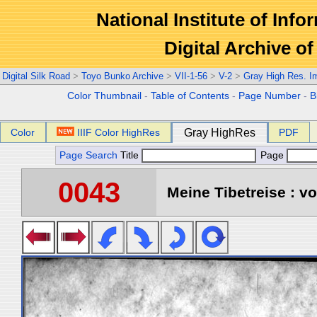
National Institute of Info
Digital Archive 
Digital Silk Road
>
Toyo Bunko Archive
>
VII-1-56
>
V-2
>
Gray High Res. I
Color Thumbnail
-
Table of Contents
-
Page Number
-
B
Color
IIIF Color HighRes
Gray HighRes
PDF
Page Search
Title
Page
0043
Meine Tibetreise : vo