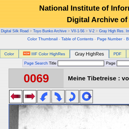
National Institute of Info
Digital Archive 
Digital Silk Road
>
Toyo Bunko Archive
>
VII-1-56
>
V-2
>
Gray High Res. I
Color Thumbnail
-
Table of Contents
-
Page Number
-
B
Color
IIIF Color HighRes
Gray HighRes
PDF
Page Search
Title
Page
0069
Meine Tibetreise : vo