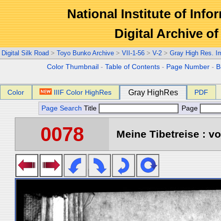
National Institute of Info
Digital Archive 
Digital Silk Road
>
Toyo Bunko Archive
>
VII-1-56
>
V-2
>
Gray High Res. I
Color Thumbnail
-
Table of Contents
-
Page Number
-
B
Color
IIIF Color HighRes
Gray HighRes
PDF
Page Search
Title
Page
0078
Meine Tibetreise : vo