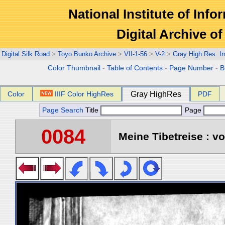
National Institute of Info
Digital Archive 
Digital Silk Road
>
Toyo Bunko Archive
>
VII-1-56
>
V-2
>
Gray High Res. I
Color Thumbnail
-
Table of Contents
-
Page Number
-
B
Color
IIIF Color HighRes
Gray HighRes
PDF
Page Search
Title
Page
0084
Meine Tibetreise : vo