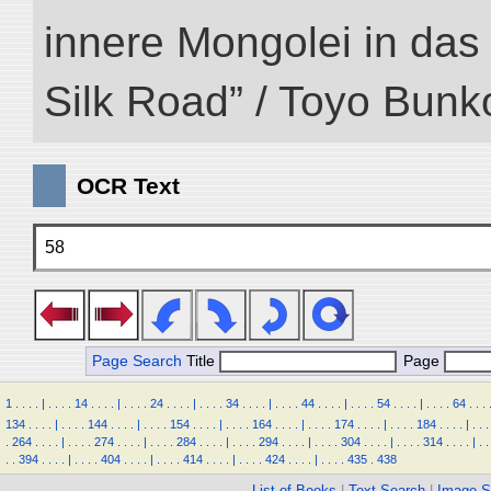
innere Mongolei in das ö
Silk Road” / Toyo Bunk
OCR Text
58
Page Search
Title
Page
1
.
.
.
.
|
.
.
.
.
14
.
.
.
.
|
.
.
.
.
24
.
.
.
.
|
.
.
.
.
34
.
.
.
.
|
.
.
.
.
44
.
.
.
.
|
.
.
.
.
54
.
.
.
.
|
.
.
.
.
64
.
.
.
134
.
.
.
.
|
.
.
.
.
144
.
.
.
.
|
.
.
.
.
154
.
.
.
.
|
.
.
.
.
164
.
.
.
.
|
.
.
.
.
174
.
.
.
.
|
.
.
.
.
184
.
.
.
.
|
.
.
.
.
264
.
.
.
.
|
.
.
.
.
274
.
.
.
.
|
.
.
.
.
284
.
.
.
.
|
.
.
.
.
294
.
.
.
.
|
.
.
.
.
304
.
.
.
.
|
.
.
.
.
314
.
.
.
.
|
.
.
.
.
394
.
.
.
.
|
.
.
.
.
404
.
.
.
.
|
.
.
.
.
414
.
.
.
.
|
.
.
.
.
424
.
.
.
.
|
.
.
.
.
435
.
438
List of Books
|
Text Search
|
Image S