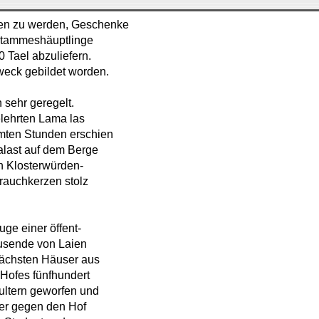
sen zu werden, Geschenke
 Stammeshäuptlinge
 Tael abzuliefern.
eck gebildet worden.
 sehr geregelt.
elehrten Lama las
mmten Stunden erschien
alast auf dem Berge
en Klosterwürden-
rauchkerzen stolz
ge einer öffent-
ausende von Laien
ächsten Häuser aus
 Hofes fünfhundert
ultern geworfen und
der gegen den Hof