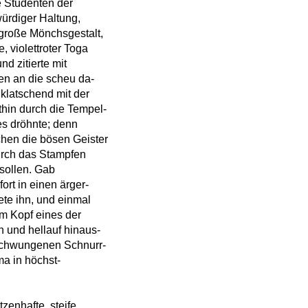
e Studenten der
würdiger Haltung,
lgroße Mönchsgestalt,
, violettroter Toga
nd zitierte mit
en an die scheu da-
 klatschend mit der
thin durch die Tempel-
es dröhnte; denn
chen die bösen Geister
rch das Stampfen
 sollen. Gab
fort in einen ärger-
ete ihn, und einmal
m Kopf eines der
 und hellauf hinaus-
eschwungenen Schnurr-
ma in höchst-
tzenhafte, steife