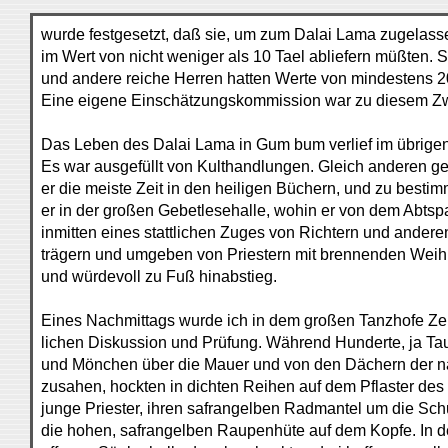
wurde festgesetzt, daß sie, um zum Dalai Lama zugelas
im Wert von nicht weniger als 10 Tael abliefern müßten.
und andere reiche Herren hatten Werte von mindestens 20
Eine eigene Einschätzungskommission war zu diesem Zw
Das Leben des Dalai Lama in Gum bum verlief im übrigen
Es war ausgefüllt von Kulthandlungen. Gleich anderen g
er die meiste Zeit in den heiligen Büchern, und zu besti
er in der großen Gebetlesehalle, wohin er von dem Abtsp
inmitten eines stattlichen Zuges von Richtern und ander
trägern und umgeben von Priestern mit brennenden Weih
und würdevoll zu Fuß hinabstieg.
Eines Nachmittags wurde ich in dem großen Tanzhofe Zeu
lichen Diskussion und Prüfung. Während Hunderte, ja T
und Mönchen über die Mauer und von den Dächern der n
zusahen, hockten in dichten Reihen auf dem Pflaster des
junge Priester, ihren safrangelben Radmantel um die Sch
die hohen, safrangelben Raupenhüte auf dem Kopfe. In 