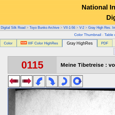
National In
Di
Digital Silk Road
>
Toyo Bunko Archive
>
VII-1-56
>
V-2
>
Gray High Res. I
Color Thumbnail
-
Table 
Color
IIIF Color HighRes
Gray HighRes
PDF
0115
Meine Tibetreise : vo