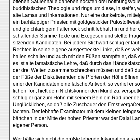
offenen Säulenhalle daneben hockten drei hoffnungsvoll
buddhistischen Theologie und rings um diese, in steifer, 
alte Lamas und Inkarnationen. Nur eine dunkelrote, mitte
ein barhäuptiger Priester, mit goldgestickter Pulostoffweste
und gleichfarbigem Faltenrock schritt lebhaft hin und her u
schallender Stimme Texte und Exegesen und stellte Frag
sitzenden Kandidaten. Bei jedem Stichwort schlug er laut
Rechten in seine eigene ausgestreckte Linke, daß es wei
hallen schallte und auch mit den Füßen stampfte er, daß 
es ist alte lamaistische Lehre, daß durch das Händeklats
der drei Welten zusammenschrecken müssen und daß du
der Füße der Diskutierenden die Pforten der Hölle öffnen
einer der Kandidaten eine falsche Antwort, so verfiel er so
lichen Ton, hielt dem Nichtskönner den Mund zu, verspott
schlug er gar zum Hohn mit seinem Bein ein Rad über de
Unglücklichen, so daß alle Zuschauer den Ernst vergaßen
lachten. Der lebhafte Examinator mit dem kleinen feing
bärtchen in der Mitte der hohen Priester war der Dalai La
eigener Person.
Wer hätte sich nicht die größte lebende Inkarnation als gö