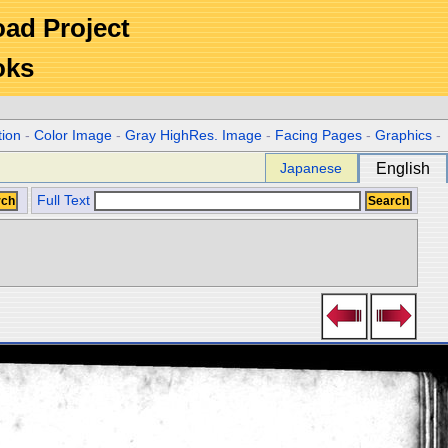
Road Project
oks
tion
-
Color Image
-
Gray HighRes. Image
-
Facing Pages
-
Graphics
-
Japanese
English
Full Text