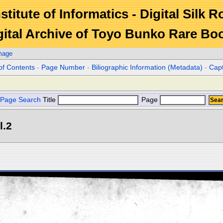
stitute of Informatics - Digital Silk 
gital Archive of Toyo Bunko Rare Bo
mage
of Contents
-
Page Number
-
Biliographic Information (Metadata)
-
Cap
Page Search
Title
Page
l.2