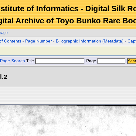
stitute of Informatics - Digital Silk 
gital Archive of Toyo Bunko Rare Bo
mage
of Contents
-
Page Number
-
Biliographic Information (Metadata)
-
Cap
Page Search
Title
Page
l.2