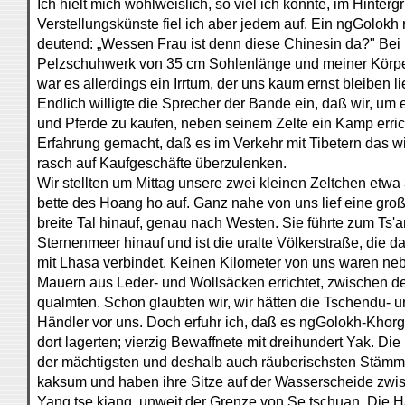
Ich hielt mich wohlweislich, so viel ich konnte, im Hintergr
Verstellungskünste fiel ich aber jedem auf. Ein ngGolokh r
deutend: „Wessen Frau ist denn diese Chinesin da?" Bei
Pelzschuhwerk von 35 cm Sohlenlänge und meiner Körp
war es allerdings ein Irrtum, der uns kaum ernst bleiben li
Endlich willigte die Sprecher der Bande ein, daß wir, u
und Pferde zu kaufen, neben seinem Zelte ein Kamp erric
Erfahrung gemacht, daß es im Verkehr mit Tibetern das wic
rasch auf Kaufgeschäfte überzulenken.
Wir stellten um Mittag unsere zwei kleinen Zeltchen etwa
bette des Hoang ho auf. Ganz nahe von uns lief eine gro
breite Tal hinauf, genau nach Westen. Sie führte zum Ts'
Sternenmeer hinauf und ist die uralte Völkerstraße, die 
mit Lhasa verbindet. Keinen Kilometer von uns waren neb
Mauern aus Leder- und Wollsäcken errichtet, zwischen 
qualmten. Schon glaubten wir, wir hätten die Tschendu-
Händler vor uns. Doch erfuhr ich, daß es ngGolokh-Khor
dort lagerten; vierzig Bewaffnete mit dreihundert Yak. Di
der mächtigsten und deshalb auch räuberischsten Stäm
kaksum und haben ihre Sitze auf der Wasserscheide zw
Yang tse kiang, unweit der Grenze von Se tschuan. Die Hä