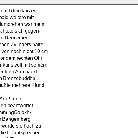
ur mit dem kurzen
ald weitere mit
ndumdrehen war mein
chtete sich gegen-
en. Dem einen
chen Zylinders hatte
 von noch nicht 10 cm
or dem rechten Ohr;
er kunstvoll mit seinem
rechten Arm nackt;
nem Bronzebuddha,
 mußte mehrere Pfund
rro!" unter-
len beantwortet
tamm ngGolokh-
s Bangen barg.
 wurde sie hoch zu
die Hauptsprecher.