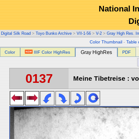
National In
Di
Digital Silk Road
>
Toyo Bunko Archive
>
VII-1-56
>
V-2
>
Gray High Res. I
Color Thumbnail
-
Table 
Color
IIIF Color HighRes
Gray HighRes
PDF
0137
Meine Tibetreise : vo