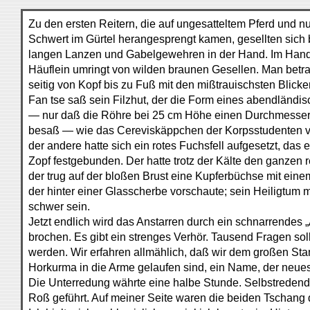
Zu den ersten Reitern, die auf ungesatteltem Pferd und n
Schwert im Gürtel herangesprengt kamen, gesellten sich b
langen Lanzen und Gabelgewehren in der Hand. Im Ha
Häuflein umringt von wilden braunen Gesellen. Man betra
seitig von Kopf bis zu Fuß mit den mißtrauischsten Blick
Fan tse saß sein Filzhut, der die Form eines abendländis
— nur daß die Röhre bei 25 cm Höhe einen Durchmesser
besaß — wie das Cereviskäppchen der Korpsstudenten v
der andere hatte sich ein rotes Fuchsfell aufgesetzt, das 
Zopf festgebunden. Der hatte trotz der Kälte den ganzen 
der trug auf der bloßen Brust eine Kupferbüchse mit ei
der hinter einer Glasscherbe vorschaute; sein Heiligtum
schwer sein.
Jetzt endlich wird das Anstarren durch ein schnarrendes „A
brochen. Es gibt ein strenges Verhör. Tausend Fragen sol
werden. Wir erfahren allmählich, daß wir dem großen S
Horkurma in die Arme gelaufen sind, ein Name, der neue
Die Unterredung währte eine halbe Stunde. Selbstredend
Roß geführt. Auf meiner Seite waren die beiden Tschang 