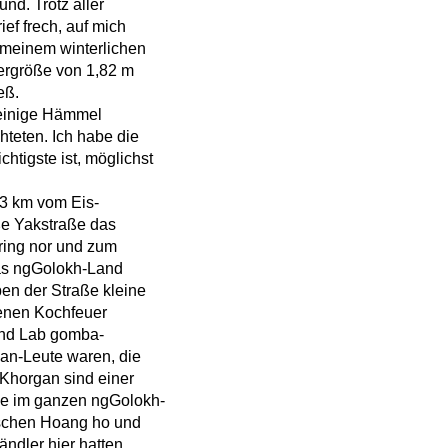
und. Trotz aller
ief frech, auf mich
 meinem winterlichen
ergröße von 1,82 m
eß.
m einige Hämmel
hteten. Ich habe die
htigste ist, möglichst
 3 km vom Eis-
ße Yakstraße das
aring nor und zum
das ngGolokh-Land
en der Straße kleine
denen Kochfeuer
 und Lab gomba-
gan-Leute waren, die
e Khorgan sind einer
me im ganzen ngGolokh-
ischen Hoang ho und
ndler hier hatten