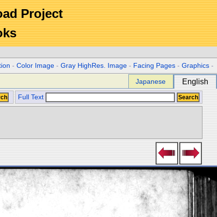
Road Project
oks
tion
-
Color Image
-
Gray HighRes. Image
-
Facing Pages
-
Graphics
-
Japanese
English
Full Text