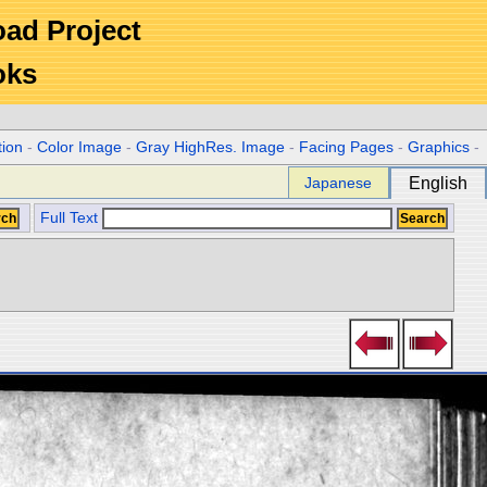
Road Project
oks
tion
-
Color Image
-
Gray HighRes. Image
-
Facing Pages
-
Graphics
-
Japanese
English
Full Text