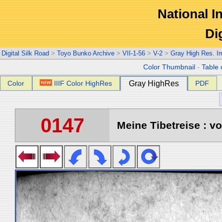
National In
Di
Digital Silk Road
>
Toyo Bunko Archive
>
VII-1-56
>
V-2
>
Gray High Res. I
Color Thumbnail
-
Table 
Color
IIIF Color HighRes
Gray HighRes
PDF
0147
Meine Tibetreise : vo