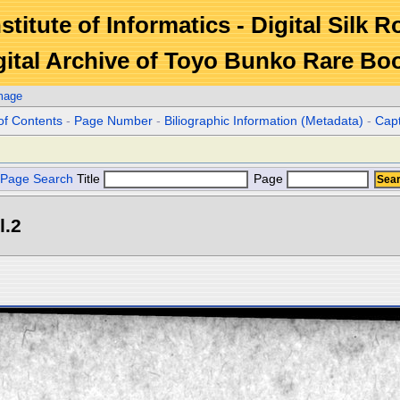
stitute of Informatics - Digital Silk 
gital Archive of Toyo Bunko Rare Bo
mage
of Contents
-
Page Number
-
Biliographic Information (Metadata)
-
Cap
Page Search
Title
Page
l.2