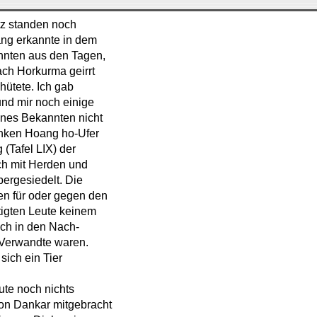
tz standen noch
ang erkannte in dem
annten aus den Tagen,
ach Horkurma geirrt
hütete. Ich gab
nd mir noch einige
eines Bekannten nicht
linken Hoang ho-Ufer
(Tafel LIX) der
ch mit Herden und
ergesiedelt. Die
n für oder gegen den
tigten Leute keinem
ch in den Nach-
s Verwandte waren.
sich ein Tier
ute noch nichts
 von Dankar mitgebracht