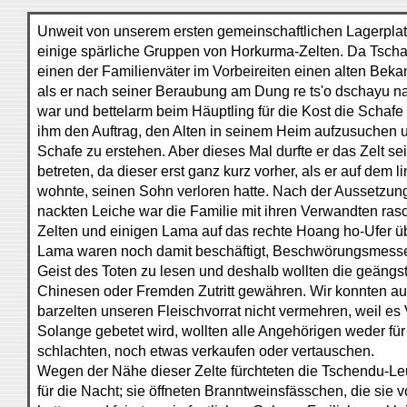
Unweit von unserem ersten gemeinschaftlichen Lagerpla
einige spärliche Gruppen von Horkurma-Zelten. Da Tsch
einen der Familienväter im Vorbeireiten einen alten Bek
als er nach seiner Beraubung am Dung re ts'o dschayu n
war und bettelarm beim Häuptling für die Kost die Schafe 
ihm den Auftrag, den Alten in seinem Heim aufzusuchen u
Schafe zu erstehen. Aber dieses Mal durfte er das Zelt s
betreten, da dieser erst ganz kurz vorher, als er auf dem 
wohnte, seinen Sohn verloren hatte. Nach der Aussetzung 
nackten Leiche war die Familie mit ihren Verwandten ras
Zelten und einigen Lama auf das rechte Hoang ho-Ufer üb
Lama waren noch damit beschäftigt, Beschwörungsmesse
Geist des Toten zu lesen und deshalb wollten die geängs
Chinesen oder Fremden Zutritt gewähren. Wir konnten au
barzelten unseren Fleischvorrat nicht vermehren, weil e
Solange gebetet wird, wollten alle Angehörigen weder für 
schlachten, noch etwas verkaufen oder vertauschen.
Wegen der Nähe dieser Zelte fürchteten die Tschendu-Le
für die Nacht; sie öffneten Branntweinsfässchen, die sie