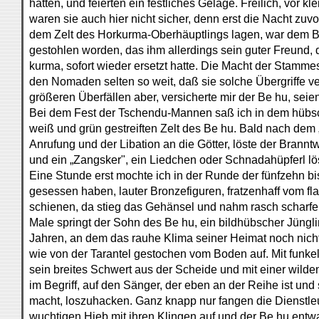
hatten, und feierten ein festliches Gelage. Freilich, vor k
waren sie auch hier nicht sicher, denn erst die Nacht zuvo
dem Zelt des Horkurma-Oberhäuptlings lagen, war dem B
gestohlen worden, das ihm allerdings sein guter Freund,
kurma, sofort wieder ersetzt hatte. Die Macht der Stammes
den Nomaden selten so weit, daß sie solche Übergriffe v
größeren Überfällen aber, versicherte mir der Be hu, seien
Bei dem Fest der Tschendu-Mannen saß ich in dem hübsc
weiß und grün gestreiften Zelt des Be hu. Bald nach dem „
Anrufung und der Libation an die Götter, löste der Brann
und ein „Zangsker", ein Liedchen oder Schnadahüpferl lö
Eine Stunde erst mochte ich in der Runde der fünfzehn b
gesessen haben, lauter Bronzefiguren, fratzenhaff vom f
schienen, da stieg das Gehänsel und nahm rasch scharfe
Male springt der Sohn des Be hu, ein bildhübscher Jüng
Jahren, an dem das rauhe Klima seiner Heimat noch nichts
wie von der Tarantel gestochen vom Boden auf. Mit funke
sein breites Schwert aus der Scheide und mit einer wilde
im Begriff, auf den Sänger, der eben an der Reihe ist und
macht, loszuhacken. Ganz knapp nur fangen die Dienstle
wuchtigen Hieb mit ihren Klingen auf und der Be hu entw