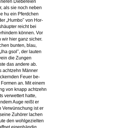
leineren Diebereien
r, als sie noch neben
e hu ein Pferdchen
 der „Humbo" von Hor-
häupter reicht bei
erhindern können. Vor
 wir hier ganz sicher.
hen bunten, blau,
lha gsol", der lauten
twein die Zungen
ste das andere ab.
is achtzehn Männer
lackernden Feuer be-
 Formen an. Mit einem
ling von knapp achtzehn
 verwettert hatte,
lndem Auge reißt er
n Verwünschung ist er
 seine Zuhörer lachen
ute den wohlgezielten
affnet eigenhändig