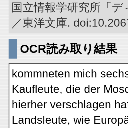
国立情報学研究所「デ
／東洋文庫. doi:10.2067
OCR読み取り結果
kommneten mich sechs
Kaufleute, die der Mo
hierher verschlagen ha
Landsleute, wie Europä