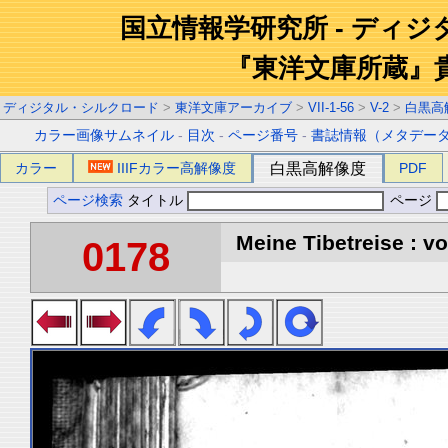
国立情報学研究所 - ディ
『東洋文庫所蔵』
ディジタル・シルクロード
>
東洋文庫アーカイブ
>
VII-1-56
>
V-2
>
白黒高
カラー画像サムネイル
-
目次
-
ページ番号
-
書誌情報（メタデー
カラー
IIIFカラー高解像度
白黒高解像度
PDF
ページ検索
タイトル
ページ
Meine Tibetreise : vo
0178