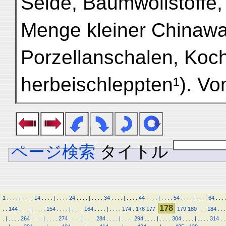
Seide, Baumwollstoffe,
Menge kleiner Chinawa
Porzellanschalen, Kochg
herbeischleppten¹). 
ページ検索
タイトル
1
.
.
.
.
|
.
.
.
.
14
.
.
.
.
|
.
.
.
.
24
.
.
.
.
|
.
.
.
.
34
.
.
.
.
|
.
.
.
.
44
.
.
.
.
|
.
.
.
.
54
.
.
.
.
|
.
.
.
.
64
.
.
.
178
.
.
144
.
.
.
.
|
.
.
.
.
154
.
.
.
.
|
.
.
.
.
164
.
.
.
.
|
.
.
.
.
174
.
176
177
179
180
.
.
.
184
.
.
.
.
|
.
.
.
.
264
.
.
.
.
|
.
.
.
.
274
.
.
.
.
|
.
.
.
.
284
.
.
.
.
|
.
.
.
.
294
.
.
.
.
|
.
.
.
.
304
.
.
.
.
|
.
.
.
.
314
.
.