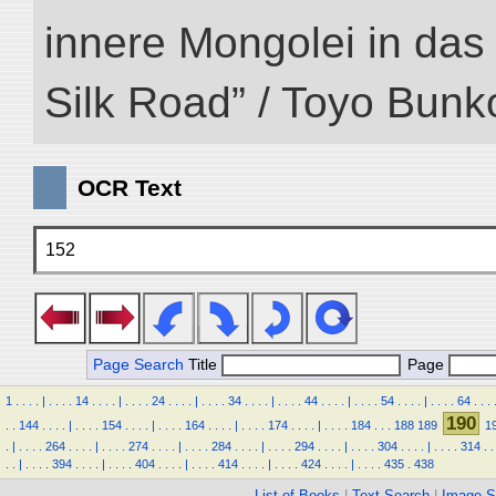
innere Mongolei in das ö
Silk Road” / Toyo Bunk
OCR Text
152
Page Search
Title
Page
1
.
.
.
.
|
.
.
.
.
14
.
.
.
.
|
.
.
.
.
24
.
.
.
.
|
.
.
.
.
34
.
.
.
.
|
.
.
.
.
44
.
.
.
.
|
.
.
.
.
54
.
.
.
.
|
.
.
.
.
64
.
.
.
190
.
.
144
.
.
.
.
|
.
.
.
.
154
.
.
.
.
|
.
.
.
.
164
.
.
.
.
|
.
.
.
.
174
.
.
.
.
|
.
.
.
.
184
.
.
.
188
189
1
.
|
.
.
.
.
264
.
.
.
.
|
.
.
.
.
274
.
.
.
.
|
.
.
.
.
284
.
.
.
.
|
.
.
.
.
294
.
.
.
.
|
.
.
.
.
304
.
.
.
.
|
.
.
.
.
314
.
.
.
.
|
.
.
.
.
394
.
.
.
.
|
.
.
.
.
404
.
.
.
.
|
.
.
.
.
414
.
.
.
.
|
.
.
.
.
424
.
.
.
.
|
.
.
.
.
435
.
438
List of Books
|
Text Search
|
Image S