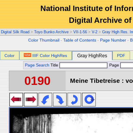
National Institute of Info
Digital Archive 
Digital Silk Road
>
Toyo Bunko Archive
>
VII-1-56
>
V-2
>
Gray High Res. I
Color Thumbnail
-
Table of Contents
-
Page Number
-
B
Color
IIIF Color HighRes
Gray HighRes
PDF
Page Search
Title
Page
0190
Meine Tibetreise : vo