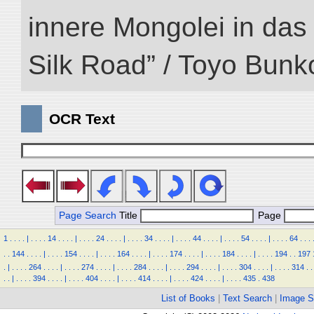
innere Mongolei in das ö
Silk Road” / Toyo Bunk
OCR Text
Page Search
Title
Page
1
.
.
.
.
|
.
.
.
.
14
.
.
.
.
|
.
.
.
.
24
.
.
.
.
|
.
.
.
.
34
.
.
.
.
|
.
.
.
.
44
.
.
.
.
|
.
.
.
.
54
.
.
.
.
|
.
.
.
.
64
.
.
.
.
.
144
.
.
.
.
|
.
.
.
.
154
.
.
.
.
|
.
.
.
.
164
.
.
.
.
|
.
.
.
.
174
.
.
.
.
|
.
.
.
.
184
.
.
.
.
|
.
.
.
.
194
.
.
197
.
|
.
.
.
.
264
.
.
.
.
|
.
.
.
.
274
.
.
.
.
|
.
.
.
.
284
.
.
.
.
|
.
.
.
.
294
.
.
.
.
|
.
.
.
.
304
.
.
.
.
|
.
.
.
.
314
.
.
.
.
|
.
.
.
.
394
.
.
.
.
|
.
.
.
.
404
.
.
.
.
|
.
.
.
.
414
.
.
.
.
|
.
.
.
.
424
.
.
.
.
|
.
.
.
.
435
.
438
List of Books
|
Text Search
|
Image S