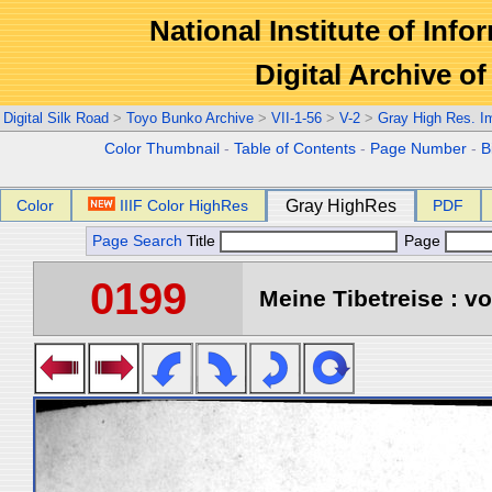
National Institute of Info
Digital Archive 
Digital Silk Road
>
Toyo Bunko Archive
>
VII-1-56
>
V-2
>
Gray High Res. I
Color Thumbnail
-
Table of Contents
-
Page Number
-
B
Color
IIIF Color HighRes
Gray HighRes
PDF
Page Search
Title
Page
0199
Meine Tibetreise : vo