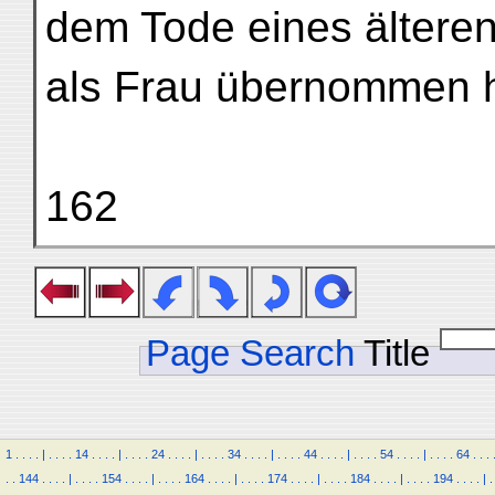
dem Tode eines ältere
als Frau übernommen h
162
Page Search
Title
1
.
.
.
.
|
.
.
.
.
14
.
.
.
.
|
.
.
.
.
24
.
.
.
.
|
.
.
.
.
34
.
.
.
.
|
.
.
.
.
44
.
.
.
.
|
.
.
.
.
54
.
.
.
.
|
.
.
.
.
64
.
.
.
.
.
144
.
.
.
.
|
.
.
.
.
154
.
.
.
.
|
.
.
.
.
164
.
.
.
.
|
.
.
.
.
174
.
.
.
.
|
.
.
.
.
184
.
.
.
.
|
.
.
.
.
194
.
.
.
.
|
.