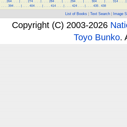
.
.
.
264
.
.
.
.
|
.
.
.
.
274
.
.
.
.
|
.
.
.
.
284
.
.
.
.
|
.
.
.
.
294
.
.
.
.
|
.
.
.
.
304
.
.
.
.
|
.
.
.
.
314
.
.
.
.
|
.
.
.
.
394
.
.
.
.
|
.
.
.
.
404
.
.
.
.
|
.
.
.
.
414
.
.
.
.
|
.
.
.
.
424
.
.
.
.
|
.
.
.
.
435
.
438
List of Books
|
Text Search
|
Image S
Copyright (C) 2003-2026
Nati
Toyo Bunko
.