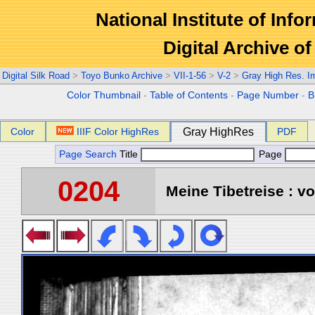
National Institute of Info
Digital Archive 
Digital Silk Road
>
Toyo Bunko Archive
>
VII-1-56
>
V-2
>
Gray High Res. I
Color Thumbnail
-
Table of Contents
-
Page Number
-
B
Color
IIIF Color HighRes
Gray HighRes
PDF
Page Search
Title
Page
0204
Meine Tibetreise : vo