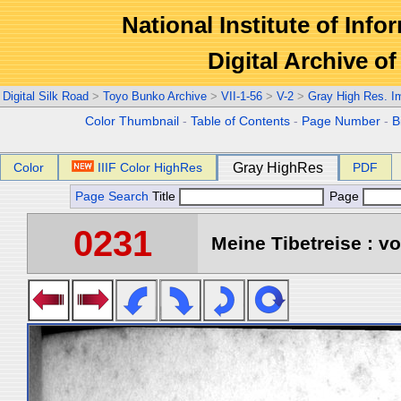
National Institute of Info
Digital Archive 
Digital Silk Road
>
Toyo Bunko Archive
>
VII-1-56
>
V-2
>
Gray High Res. I
Color Thumbnail
-
Table of Contents
-
Page Number
-
B
Color
IIIF Color HighRes
Gray HighRes
PDF
Page Search
Title
Page
0231
Meine Tibetreise : vo