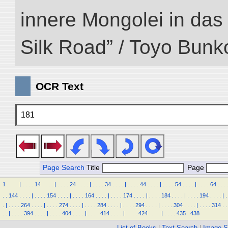
innere Mongolei in das ö
Silk Road” / Toyo Bunk
OCR Text
181
Page Search
Title
Page
1
.
.
.
.
|
.
.
.
.
14
.
.
.
.
|
.
.
.
.
24
.
.
.
.
|
.
.
.
.
34
.
.
.
.
|
.
.
.
.
44
.
.
.
.
|
.
.
.
.
54
.
.
.
.
|
.
.
.
.
64
.
.
.
.
.
144
.
.
.
.
|
.
.
.
.
154
.
.
.
.
|
.
.
.
.
164
.
.
.
.
|
.
.
.
.
174
.
.
.
.
|
.
.
.
.
184
.
.
.
.
|
.
.
.
.
194
.
.
.
.
|
.
.
|
.
.
.
.
264
.
.
.
.
|
.
.
.
.
274
.
.
.
.
|
.
.
.
.
284
.
.
.
.
|
.
.
.
.
294
.
.
.
.
|
.
.
.
.
304
.
.
.
.
|
.
.
.
.
314
.
.
.
.
|
.
.
.
.
394
.
.
.
.
|
.
.
.
.
404
.
.
.
.
|
.
.
.
.
414
.
.
.
.
|
.
.
.
.
424
.
.
.
.
|
.
.
.
.
435
.
438
List of Books
|
Text Search
|
Image S