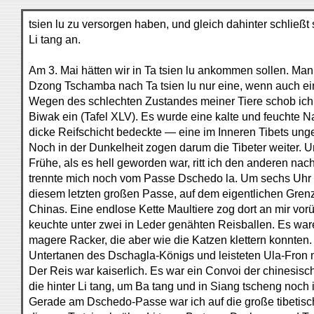
tsien lu zu versorgen haben, und gleich dahinter schließ
Li tang an.
Am 3. Mai hätten wir in Ta tsien lu ankommen sollen. Man
Dzong Tschamba nach Ta tsien lu nur eine, wenn auch ei
Wegen des schlechten Zustandes meiner Tiere schob ich
Biwak ein (Tafel XLV). Es wurde eine kalte und feuchte Na
dicke Reifschicht bedeckte — eine im Inneren Tibets un
Noch in der Dunkelheit zogen darum die Tibeter weiter. U
Frühe, als es hell geworden war, ritt ich den anderen na
trennte mich noch vom Passe Dschedo la. Um sechs Uhr 
diesem letzten großen Passe, auf dem eigentlichen Gren
Chinas. Eine endlose Kette Maultiere zog dort an mir vorüb
keuchte unter zwei in Leder genähten Reisballen. Es ware
magere Racker, die aber wie die Katzen klettern konnten.
Untertanen des Dschagla-Königs und leisteten Ula-Fron mi
Der Reis war kaiserlich. Es war ein Convoi der chinesis
die hinter Li tang, um Ba tang und in Siang tscheng noch 
Gerade am Dschedo-Passe war ich auf die große tibetis