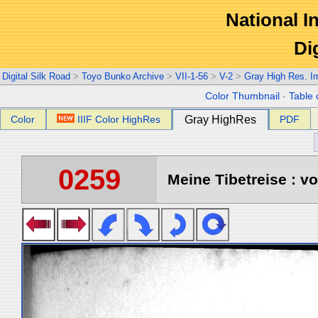
National In
Di
Digital Silk Road
>
Toyo Bunko Archive
>
VII-1-56
>
V-2
>
Gray High Res. I
Color Thumbnail
-
Table 
Color
IIIF Color HighRes
Gray HighRes
PDF
0259
Meine Tibetreise : vo