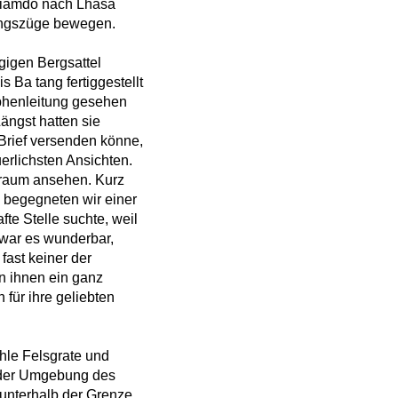
Tsiamdo nach Lhasa
rungszüge bewegen.
gigen Bergsattel
 Ba tang fertiggestellt
aphenleitung gesehen
ängst hatten sie
Brief versenden könne,
uerlichsten Ansichten.
lraum ansehen. Kurz
, begegneten wir einer
e Stelle suchte, weil
 war es wunderbar,
fast keiner der
in ihnen ein ganz
 für ihre geliebten
hle Felsgrate und
n der Umgebung des
 unterhalb der Grenze