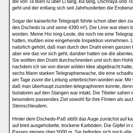
die von Ta tsien lu über Li tang, Ba tang, Dschraya und 
geht und der entlang sich seit Jahrhunderten die Erobe
Sogar der kaiserliche Telegraph führte schon über den zu
des Dschedo la und seine 4390 m¹). Die Linie war eben bis
worden. Meine Hsi ning-Leute, die noch nie eine Telegr
hatten, mußten eine eingehende Inspektion vornehmen. L
natürlich gehört, daß man durch den Draht einen ganzen 
aber wie das vor sich geht, darüber hatten sie die abente
Sie wollten den Draht durchschneiden und sich den Hoh
nachdem ich sie von dieser wilden Idee abgebracht hatte
sechs Mann starken Telegraphenwache, die eine schadhaft
am Tage zuvor die Leitung unterbrochen worden war. Mir
daß man überhaupt zuzeiten telegraphieren konnte, denn 
Isolatoren auf den Stangen war intakt. Die Tibeter sahen 
besonders passendes Ziel sowohl für ihre Flinten als auch
Steinschleudern.
Hinter dem Dschedo-Paß stößt das Auge zunächst auf ka
auf breit ausgehobelte, trockene Karböden. Die Gipfel i
Passes steigen über 5000 m. Sie befinden sich noch alle