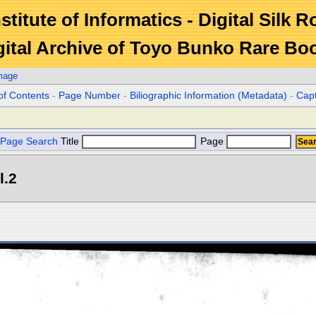
stitute of Informatics - Digital Silk 
gital Archive of Toyo Bunko Rare Bo
mage
of Contents
-
Page Number
-
Biliographic Information (Metadata)
-
Cap
Page Search
Title
Page
l.2