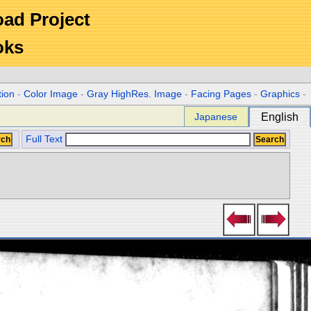
Road Project
oks
tion
-
Color Image
-
Gray HighRes. Image
-
Facing Pages
-
Graphics
-
Japanese
English
Full Text