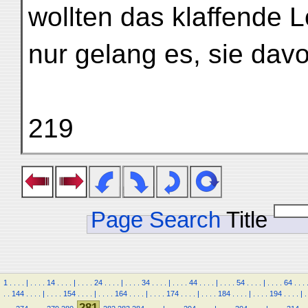
wollten das klaffende 
nur gelang es, sie dav
219
Page Search
Title
1
.
.
.
.
|
.
.
.
.
14
.
.
.
.
|
.
.
.
.
24
.
.
.
.
|
.
.
.
.
34
.
.
.
.
|
.
.
.
.
44
.
.
.
.
|
.
.
.
.
54
.
.
.
.
|
.
.
.
.
64
.
.
.
.
.
144
.
.
.
.
|
.
.
.
.
154
.
.
.
.
|
.
.
.
.
164
.
.
.
.
|
.
.
.
.
174
.
.
.
.
|
.
.
.
.
184
.
.
.
.
|
.
.
.
.
194
.
.
.
.
|
.
281