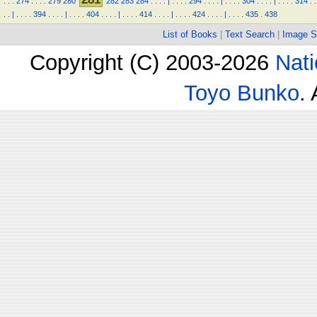
.
.
.
274
.
.
.
.
279
280
282
283
284
.
.
.
.
|
.
.
.
.
294
.
.
.
.
|
.
.
.
.
304
.
.
.
.
|
.
.
.
.
314
.
.
.
.
|
.
.
.
.
394
.
.
.
.
|
.
.
.
.
404
.
.
.
.
|
.
.
.
.
414
.
.
.
.
|
.
.
.
.
424
.
.
.
.
|
.
.
.
.
435
.
438
List of Books
|
Text Search
|
Image S
Copyright (C) 2003-2026
Nati
Toyo Bunko
.