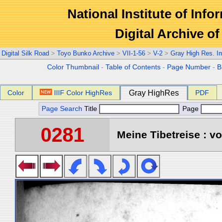
National Institute of Info
Digital Archive 
Digital Silk Road
>
Toyo Bunko Archive
>
VII-1-56
>
V-2
>
Gray High Res. I
Color Thumbnail
-
Table of Contents
-
Page Number
-
B
Color
IIIF Color HighRes
Gray HighRes
PDF
Page Search
Title
Page
0281
Meine Tibetreise : vo