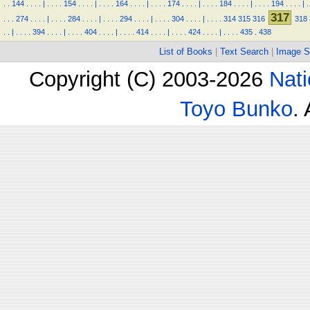
.
.
144
.
.
.
.
|
.
.
.
.
154
.
.
.
.
|
.
.
.
.
164
.
.
.
.
|
.
.
.
.
174
.
.
.
.
|
.
.
.
.
184
.
.
.
.
|
.
.
.
.
194
.
.
.
.
|
.
317
.
.
.
274
.
.
.
.
|
.
.
.
.
284
.
.
.
.
|
.
.
.
.
294
.
.
.
.
|
.
.
.
.
304
.
.
.
.
|
.
.
.
.
314
315
316
318
.
.
|
.
.
.
.
394
.
.
.
.
|
.
.
.
.
404
.
.
.
.
|
.
.
.
.
414
.
.
.
.
|
.
.
.
.
424
.
.
.
.
|
.
.
.
.
435
.
438
List of Books
|
Text Search
|
Image S
Copyright (C) 2003-2026
Nati
Toyo Bunko
.