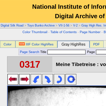
National Institute of Info
Digital Archive 
Digital Silk Road
>
Toyo Bunko Archive
>
VII-1-56
>
V-2
>
Gray High Res. I
Color Thumbnail
-
Table of Contents
-
Page Number
-
B
Color
IIIF Color HighRes
Gray HighRes
PDF
Page Search
Title
Page
0317
Meine Tibetreise : vo