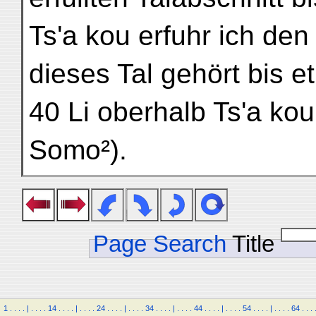
Ts'a kou erfuhr ich de
dieses Tal gehört bis et
40 Li oberhalb Ts'a k
Somo²).
Page Search
Title
1
.
.
.
.
|
.
.
.
.
14
.
.
.
.
|
.
.
.
.
24
.
.
.
.
|
.
.
.
.
34
.
.
.
.
|
.
.
.
.
44
.
.
.
.
|
.
.
.
.
54
.
.
.
.
|
.
.
.
.
64
.
.
.