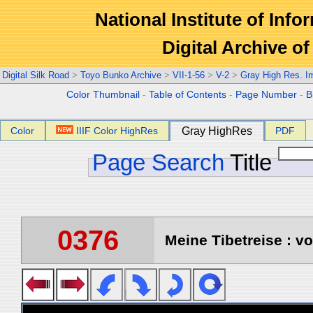
National Institute of Info
Digital Archive 
Digital Silk Road
>
Toyo Bunko Archive
>
VII-1-56
>
V-2
>
Gray High Res. I
Color Thumbnail
-
Table of Contents
-
Page Number
-
B
Color
IIIF Color HighRes
Gray HighRes
PDF
Page Search
Title
0376
Meine Tibetreise : vo