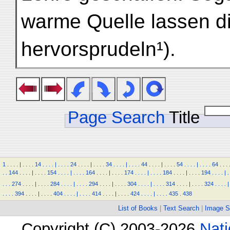
warme Quelle lassen di
hervorsprudeln¹).
Page Search
Title
1
.
.
.
.
|
.
.
.
.
14
.
.
.
.
|
.
.
.
.
24
.
.
.
.
|
.
.
.
.
34
.
.
.
.
|
.
.
.
.
44
.
.
.
.
|
.
.
.
.
54
.
.
.
.
|
.
.
.
.
64
.
.
.
.
.
144
.
.
.
.
|
.
.
.
.
154
.
.
.
.
|
.
.
.
.
164
.
.
.
.
|
.
.
.
.
174
.
.
.
.
|
.
.
.
.
184
.
.
.
.
|
.
.
.
.
194
.
.
.
.
|
.
.
.
.
274
.
.
.
.
|
.
.
.
.
284
.
.
.
.
|
.
.
.
.
294
.
.
.
.
|
.
.
.
.
304
.
.
.
.
|
.
.
.
.
314
.
.
.
.
|
.
.
.
.
324
.
.
.
.
|
.
.
.
.
394
.
.
.
.
|
.
.
.
.
404
.
.
.
.
|
.
.
.
.
414
.
.
.
.
|
.
.
.
.
424
.
.
.
.
|
.
.
.
.
435
.
438
List of Books
|
Text Search
|
Image S
Copyright (C) 2003-2026
Nati