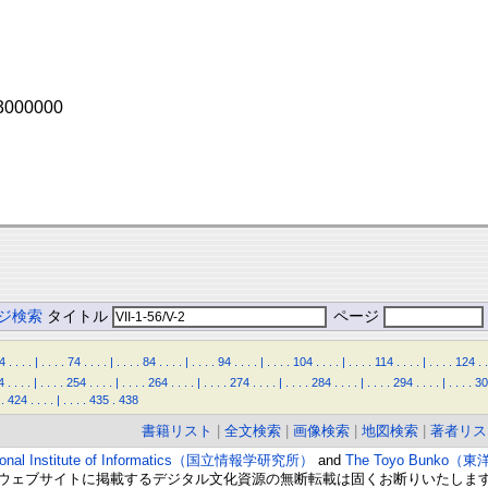
 3000000
ジ検索
タイトル
ページ
4
.
.
.
.
|
.
.
.
.
74
.
.
.
.
|
.
.
.
.
84
.
.
.
.
|
.
.
.
.
94
.
.
.
.
|
.
.
.
.
104
.
.
.
.
|
.
.
.
.
114
.
.
.
.
|
.
.
.
.
124
.
.
4
.
.
.
.
|
.
.
.
.
254
.
.
.
.
|
.
.
.
.
264
.
.
.
.
|
.
.
.
.
274
.
.
.
.
|
.
.
.
.
284
.
.
.
.
|
.
.
.
.
294
.
.
.
.
|
.
.
.
.
30
.
424
.
.
.
.
|
.
.
.
.
435
.
438
書籍リスト
|
全文検索
|
画像検索
|
地図検索
|
著者リス
ional Institute of Informatics（国立情報学研究所）
and
The Toyo Bunko（
ウェブサイトに掲載するデジタル文化資源の無断転載は固くお断りいたしま