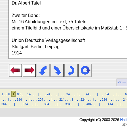
Dr. Albert Tafel
Zweiter Band:
Mit 16 Abbildungen im Text, 75 Tafeln,
einem Titelbild und einer Übersichtskarte im Maßstab 1 :
Union Deutsche Verlagsgesellschaft
Stuttgart, Berlin, Leipzig
1914
ペー
7
1
.
3
6
8
9
.
.
.
14
.
.
.
.
|
.
.
.
.
24
.
.
.
.
|
.
.
.
.
34
.
.
.
.
|
.
.
.
.
44
.
.
.
.
|
.
.
.
.
54
.
.
.
.
|
.
.
.
.
6
.
.
.
.
|
.
.
.
.
194
.
.
.
.
|
.
.
.
.
204
.
.
.
.
|
.
.
.
.
214
.
.
.
.
|
.
.
.
.
224
.
.
.
.
|
.
.
.
.
234
.
.
.
.
|
.
.
.
.
24
364
.
.
.
.
|
.
.
.
.
374
.
.
.
.
|
.
.
.
.
384
.
.
.
.
|
.
.
.
.
394
.
.
.
.
|
.
.
.
.
404
.
.
.
.
|
.
.
.
.
414
.
.
.
.
|
.
.
.
Copyright (C) 2003-2026
Nat
本