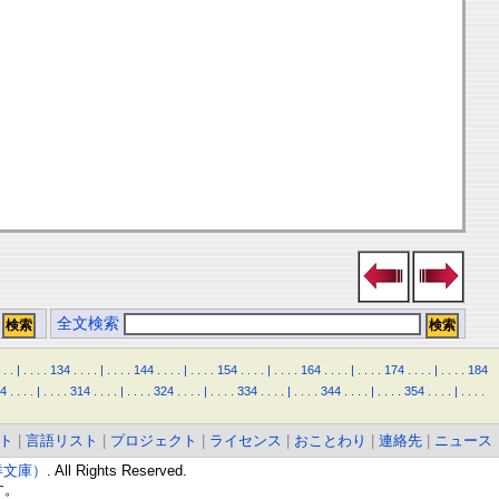
全文検索
.
.
|
.
.
.
.
134
.
.
.
.
|
.
.
.
.
144
.
.
.
.
|
.
.
.
.
154
.
.
.
.
|
.
.
.
.
164
.
.
.
.
|
.
.
.
.
174
.
.
.
.
|
.
.
.
.
184
4
.
.
.
.
|
.
.
.
.
314
.
.
.
.
|
.
.
.
.
324
.
.
.
.
|
.
.
.
.
334
.
.
.
.
|
.
.
.
.
344
.
.
.
.
|
.
.
.
.
354
.
.
.
.
|
.
.
.
.
ト
|
言語リスト
|
プロジェクト
|
ライセンス
|
おことわり
|
連絡先
|
ニュース
東洋文庫）
. All Rights Reserved.
す。