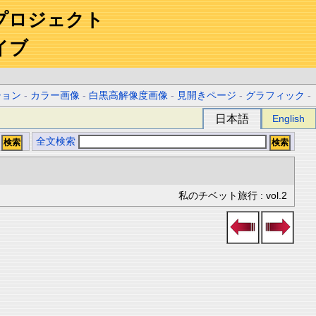
プロジェクト
イブ
ション
-
カラー画像
-
白黒高解像度画像
-
見開きページ
-
グラフィック
-
日本語
English
全文検索
私のチベット旅行 : vol.2