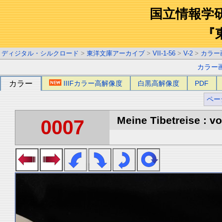
国立情報学
『
ディジタル・シルクロード
>
東洋文庫アーカイブ
>
VII-1-56
>
V-2
>
カラー
カラー
カラー
IIIFカラー高解像度
白黒高解像度
PDF
ペー
Meine Tibetreise : vo
0007