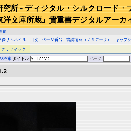
研究所 - ディジタル・シルクロード・
東洋文庫所蔵』貴重書デジタルアーカ
画像
画像サムネイル
-
目次
-
ページ番号
-
書誌情報（メタデータ）
-
キャプ
グラフィック
ジ検索
タイトル
ページ
l.2