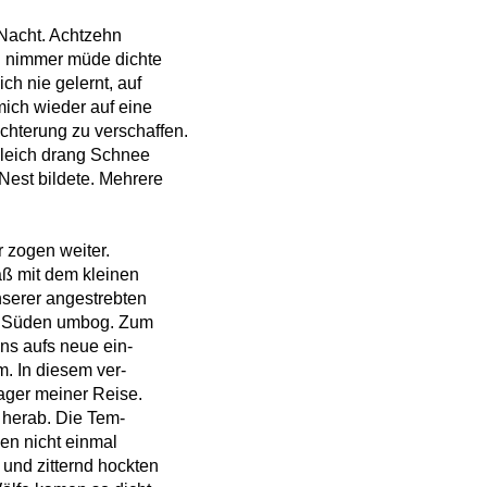
Nacht. Achtzehn
d nimmer müde dichte
h nie gelernt, auf
mich wieder auf eine
chterung zu verschaffen.
gleich drang Schnee
Nest bildete. Mehrere
r zogen weiter.
aß mit dem kleinen
unserer angestrebten
ach Süden umbog. Zum
uns aufs neue ein-
. In diesem ver-
ager meiner Reise.
 herab. Die Tem-
en nicht einmal
und zitternd hockten