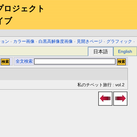
プロジェクト
イブ
ション
-
カラー画像
-
白黒高解像度画像
-
見開きページ
-
グラフィック
-
日本語
English
全文検索
私のチベット旅行 : vol.2