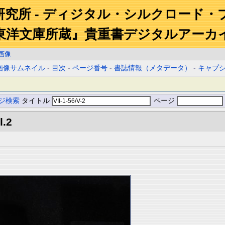
研究所 - ディジタル・シルクロード・
東洋文庫所蔵』貴重書デジタルアーカ
画像
画像サムネイル
-
目次
-
ページ番号
-
書誌情報（メタデータ）
-
キャプ
ジ検索
タイトル
ページ
l.2