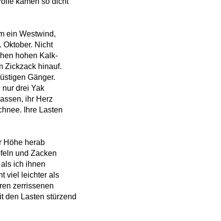
ölfe kamen so dicht
m ein Westwind,
 Oktober. Nicht
schen hohen Kalk-
im Zickzack hinauf.
rüstigen Gänger.
 nur drei Yak
lassen, ihr Herz
chnee. Ihre Lasten
er Höhe herab
pfeln und Zacken
 als ich ihnen
 viel leichter als
eren zerrissenen
it den Lasten stürzend