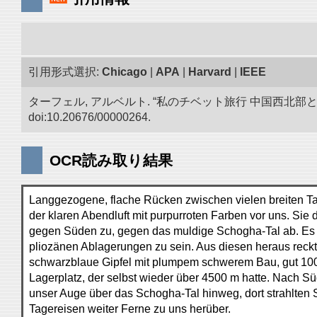
引用形式選択:
Chicago
|
APA
|
Harvard
|
IEEE
ターフェル, アルベルト. “私のチベット旅行 中国西北
doi:10.20676/00000264.
OCR読み取り結果
Langgezogene, flache Rücken zwischen vielen breiten Tal
der klaren Abendluft mit purpurroten Farben vor uns. Sie
gegen Süden zu, gegen das muldige Schogha-Tal ab. Es
pliozänen Ablagerungen zu sein. Aus diesen heraus reck
schwarzblaue Gipfel mit plumpem schwerem Bau, gut 100
Lagerplatz, der selbst wieder über 4500 m hatte. Nach S
unser Auge über das Schogha-Tal hinweg, dort strahlten 
Tagereisen weiter Ferne zu uns herüber.