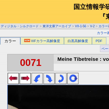
国立情報学
『
ディジタル・シルクロード
>
東洋文庫アーカイブ
>
VII-1-56
>
V-2
>
カラー
カラー
カラー
IIIFカラー高解像度
白黒高解像度
PDF
ペー
Meine Tibetreise : vo
0071