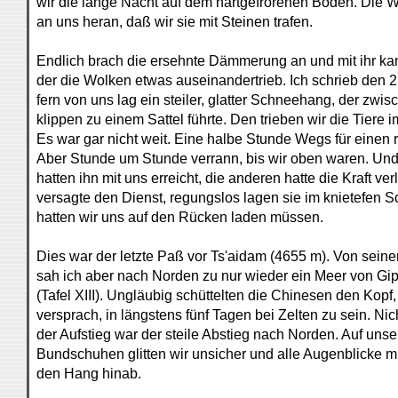
wir die lange Nacht auf dem hartgefrorenen Boden. Die W
an uns heran, daß wir sie mit Steinen trafen.
Endlich brach die ersehnte Dämmerung an und mit ihr ka
der die Wolken etwas auseinandertrieb. Ich schrieb den 2.
fern von uns lag ein steiler, glatter Schneehang, der zwi
klippen zu einem Sattel führte. Den trieben wir die Tiere 
Es war gar nicht weit. Eine halbe Stunde Wegs für einen 
Aber Stunde um Stunde verrann, bis wir oben waren. Und
hatten ihn mit uns erreicht, die anderen hatte die Kraft ver
versagte den Dienst, regungslos lagen sie im knietefen S
hatten wir uns auf den Rücken laden müssen.
Dies war der letzte Paß vor Ts'aidam (4655 m). Von sein
sah ich aber nach Norden zu nur wieder ein Meer von Gi
(Tafel XIII). Ungläubig schüttelten die Chinesen den Kopf,
versprach, in längstens fünf Tagen bei Zelten zu sein. Nicht
der Aufstieg war der steile Abstieg nach Norden. Auf uns
Bundschuhen glitten wir unsicher und alle Augenblicke m
den Hang hinab.