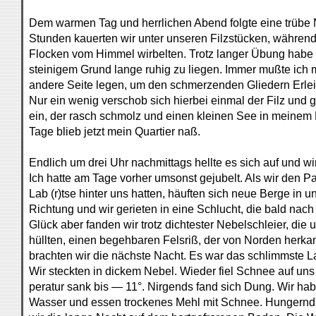
Dem warmen Tag und herrlichen Abend folgte eine trübe 
Stunden kauerten wir unter unseren Filzstücken, währen
Flocken vom Himmel wirbelten. Trotz langer Übung habe ic
steinigem Grund lange ruhig zu liegen. Immer mußte ich 
andere Seite legen, um den schmerzenden Gliedern Erlei
Nur ein wenig verschob sich hierbei einmal der Filz und 
ein, der rasch schmolz und einen kleinen See in meinem 
Tage blieb jetzt mein Quartier naß.
Endlich um drei Uhr nachmittags hellte es sich auf und wi
Ich hatte am Tage vorher umsonst gejubelt. Als wir den P
Lab (r)tse hinter uns hatten, häuften sich neue Berge in 
Richtung und wir gerieten in eine Schlucht, die bald n
Glück aber fanden wir trotz dichtester Nebelschleier, die 
hüllten, einen begehbaren Felsriß, der von Norden herkam
brachten wir die nächste Nacht. Es war das schlimmste L
Wir steckten in dickem Nebel. Wieder fiel Schnee auf uns
peratur sank bis — 11°. Nirgends fand sich Dung. Wir hab
Wasser und essen trockenes Mehl mit Schnee. Hungernd 