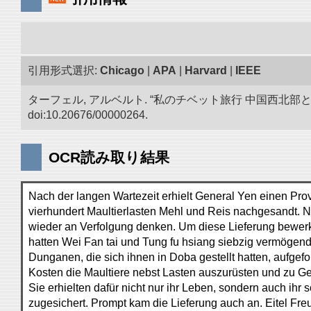
引用形式選択:
Chicago
|
APA
|
Harvard
|
IEEE
ターフェル, アルベルト. “私のチベット旅行 中国西北
doi:10.20676/00000264.
OCR読み取り結果
Nach der langen Wartezeit erhielt General Yen einen Pro
vierhundert Maultierlasten Mehl und Reis nachgesandt. N
wieder an Verfolgung denken. Um diese Lieferung bewerk
hatten Wei Fan tai und Tung fu hsiang siebzig vermögend
Dunganen, die sich ihnen in Doba gestellt hatten, aufgefo
Kosten die Maultiere nebst Lasten auszurüsten und zu Ge
Sie erhielten dafür nicht nur ihr Leben, sondern auch ihr
zugesichert. Prompt kam die Lieferung auch an. Eitel Fre