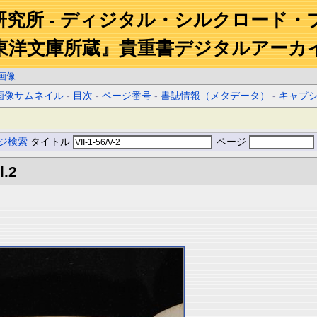
研究所 - ディジタル・シルクロード・
東洋文庫所蔵』貴重書デジタルアーカ
画像
画像サムネイル
-
目次
-
ページ番号
-
書誌情報（メタデータ）
-
キャプ
ジ検索
タイトル
ページ
l.2