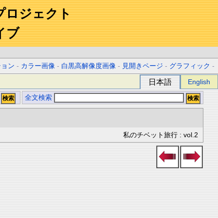
プロジェクト
イブ
ション
-
カラー画像
-
白黒高解像度画像
-
見開きページ
-
グラフィック
-
日本語
English
全文検索
私のチベット旅行 : vol.2