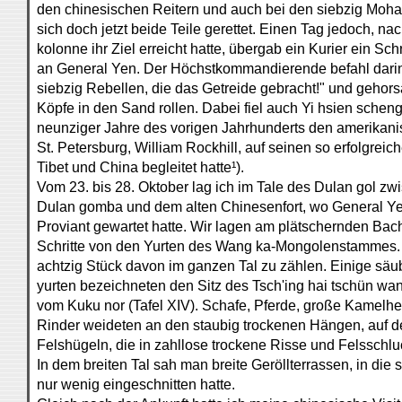
den chinesischen Reitern und auch bei den siebzig M
sich doch jetzt beide Teile gerettet. Einen Tag jedoch, na
kolonne ihr Ziel erreicht hatte, übergab ein Kurier ein Sc
an General Yen. Der Höchstkommandierende befahl darin 
siebzig Rebellen, die das Getreide gebracht!" und gehors
Köpfe in den Sand rollen. Dabei fiel auch Yi hsien scheng
neunziger Jahre des vorigen Jahrhunderts den amerikani
St. Petersburg, William Rockhill, auf seinen so erfolgrei
Tibet und China begleitet hatte¹).
Vom 23. bis 28. Oktober lag ich im Tale des Dulan gol z
Dulan gomba und dem alten Chinesenfort, wo General Ye
Proviant gewartet hatte. Wir lagen am plätschernden Ba
Schritte von den Yurten des Wang ka-Mongolenstammes.
achtzig Stück davon im ganzen Tal zu zählen. Einige säub
yurten bezeichneten den Sitz des Tsch'ing hai tschün wa
vom Kuku nor (Tafel XIV). Schafe, Pferde, große Kamelhe
Rinder weideten an den staubig trockenen Hängen, auf d
Felshügeln, die in zahllose trockene Risse und Felsschl
In dem breiten Tal sah man breite Geröllterrassen, in die 
nur wenig eingeschnitten hatte.