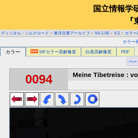
国立情報学
『
ディジタル・シルクロード
>
東洋文庫アーカイブ
>
VII-1-56
>
V-2
>
カラー
カラー
カラー
IIIFカラー高解像度
白黒高解像度
PDF
ペー
Meine Tibetreise : vo
0094