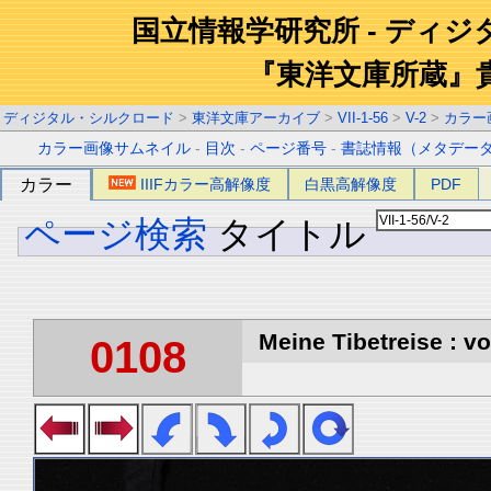
国立情報学研究所 - ディ
『東洋文庫所蔵』
ディジタル・シルクロード
>
東洋文庫アーカイブ
>
VII-1-56
>
V-2
>
カラー
カラー画像サムネイル
-
目次
-
ページ番号
-
書誌情報（メタデー
カラー
IIIFカラー高解像度
白黒高解像度
PDF
ページ検索
タイトル
Meine Tibetreise : vo
0108