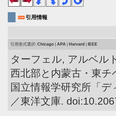
引用情報
引用形式選択:
Chicago
|
APA
|
Harvard
|
IEEE
ターフェル, アルベルト
西北部と内蒙古・東チベ
国立情報学研究所「デ
／東洋文庫. doi:10.2067