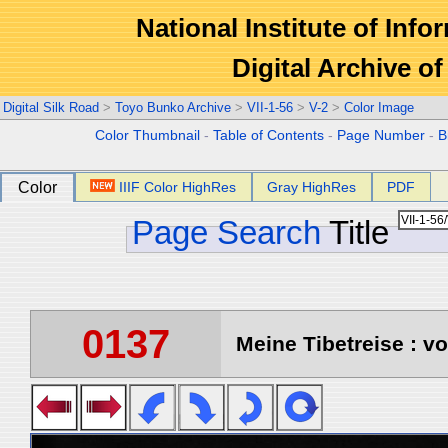
National Institute of Info
Digital Archive 
Digital Silk Road
>
Toyo Bunko Archive
>
VII-1-56
>
V-2
>
Color Image
Color Thumbnail
-
Table of Contents
-
Page Number
-
B
Color
IIIF Color HighRes
Gray HighRes
PDF
Page Search
Title
0137
Meine Tibetreise : vo