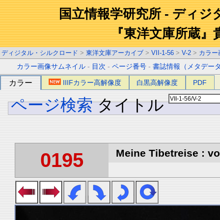
国立情報学研究所 - ディ
『東洋文庫所蔵』
ディジタル・シルクロード
>
東洋文庫アーカイブ
>
VII-1-56
>
V-2
>
カラー
カラー画像サムネイル
-
目次
-
ページ番号
-
書誌情報（メタデー
カラー
IIIFカラー高解像度
白黒高解像度
PDF
ページ検索
タイトル
Meine Tibetreise : vo
0195