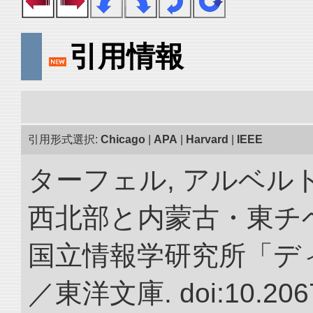
引用情報
引用形式選択:
Chicago
|
APA
|
Harvard
|
IEEE
ターフェル, アルベルト
西北部と内蒙古・東チベ
国立情報学研究所「デ
／東洋文庫. doi:10.2067