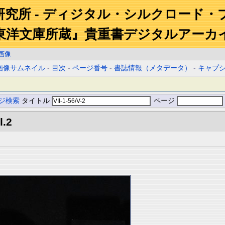
研究所 - ディジタル・シルクロード・
東洋文庫所蔵』貴重書デジタルアーカ
画像
画像サムネイル
-
目次
-
ページ番号
-
書誌情報（メタデータ）
-
キャプ
ジ検索
タイトル
ページ
l.2