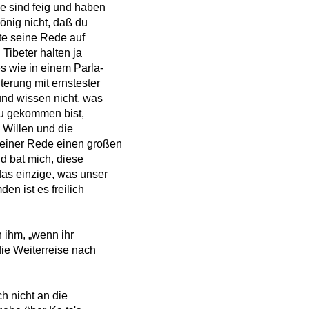
ie sind feig und haben
önig nicht, daß du
rte seine Rede auf
 Tibeter halten ja
s wie in einem Parla-
erung mit ernstester
und wissen nicht, was
du gekommen bist,
 Willen und die
seiner Rede einen großen
d bat mich, diese
das einzige, was unser
en ist es freilich
 ihm, „wenn ihr
ie Weiterreise nach
h nicht an die