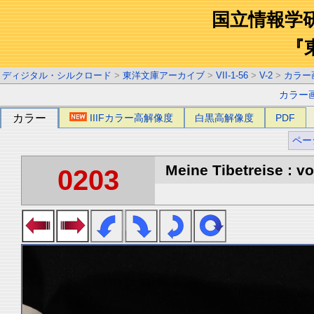
国立情報学
『
ディジタル・シルクロード
>
東洋文庫アーカイブ
>
VII-1-56
>
V-2
>
カラー
カラー
カラー
IIIFカラー高解像度
白黒高解像度
PDF
ペー
Meine Tibetreise : vo
0203