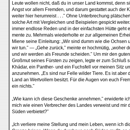
Leute wollen nicht, daß du in unser Land kommst, denn s
Angst vor allem Fremden, und darum gestattet auch der K
weiter hier herumreist . . ." Ohne Unterbrechung plätsche
solche Art mit Vergleichen und Beispielen gespickt weiter.
immer endlose Reden und in der einfachsten Hütte geht e
mente zu. Mehrmals wiederholte er zur allgemeinen Erheit
Miene seine Einleitung: „Wir sind dumm wie die Ochsen 
wir tun." — „Gehe zurück," meinte er hochmütig, „woher 
und wir werden als Freunde scheiden." Um mir den guten
Großmut seines Fürsten zu zeigen, legte er zum Schluß 
Khádar, ein Panther- und ein Fuchsfell vor meinen Sitz un
anzunehmen. „Es sind nur Felle wilder Tiere. Es ist aber 
Land an Wertvollem besitzt. Für die Augen von euch Fremd
ein nichts."
„Wie kann ich diese Geschenke annehmen," erwiderte ich
mich wie einen Verbrecher des Landes verweist und mir d
Süden verbietet?"
„Ich verliere meine Stellung und mein Leben, wenn ich dic