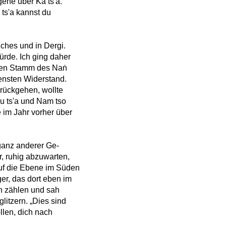
ehe über Ka ts'a.
 ts'a kannst du
iches und in Dergi.
rde. Ich ging daher
 den Stamm des Naṅ
densten Widerstand.
urückgehen, wollte
u ts'a und Nam tso
 im Jahr vorher über
 ganz anderer Ge-
, ruhig abzuwarten,
auf die Ebene im Süden
er, das dort eben im
n zählen und sah
itzern. „Dies sind
ollen, dich nach