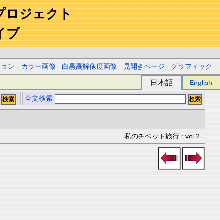
プロジェクト
イブ
ション
-
カラー画像
-
白黒高解像度画像
-
見開きページ
-
グラフィック
-
日本語
English
全文検索
私のチベット旅行 : vol.2