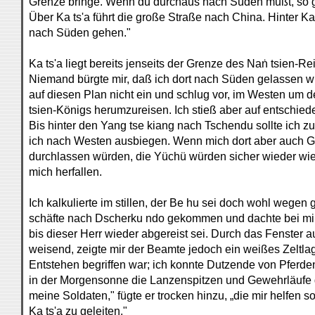
Grenze bringe. Wenn du durchaus nach Süden mußt, so g
Über Ka ts'a führt die große Straße nach China. Hinter Ka
nach Süden gehen."
Ka ts'a liegt bereits jenseits der Grenze des Naṅ tsien-Re
Niemand bürgte mir, daß ich dort nach Süden gelassen wü
auf diesen Plan nicht ein und schlug vor, im Westen um
tsien-Königs herumzureisen. Ich stieß aber auf entschie
Bis hinter den Yang tse kiang nach Tschendu sollte ich z
ich nach Westen ausbiegen. Wenn mich dort aber auch G
durchlassen würden, die Yüchü würden sicher wieder wie
mich herfallen.
Ich kalkulierte im stillen, der Be hu sei doch wohl wegen
schäfte nach Dscherku ndo gekommen und dachte bei mir
bis dieser Herr wieder abgereist sei. Durch das Fenster 
weisend, zeigte mir der Beamte jedoch ein weißes Zeltlag
Entstehen begriffen war; ich konnte Dutzende von Pferde
in der Morgensonne die Lanzenspitzen und Gewehrläufe gl
meine Soldaten," fügte er trocken hinzu, „die mir helfen s
Ka ts'a zu geleiten."