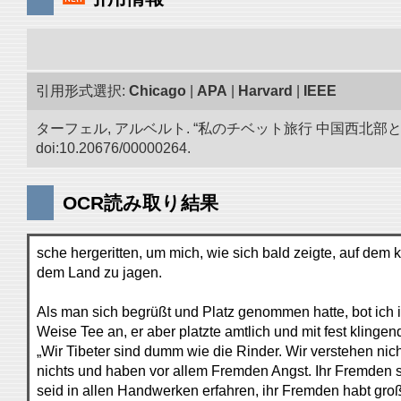
引用形式選択:
Chicago
|
APA
|
Harvard
|
IEEE
ターフェル, アルベルト. “私のチベット旅行 中国西北
doi:10.20676/00000264.
OCR読み取り結果
sche hergeritten, um mich, wie sich bald zeigte, auf dem
dem Land zu jagen.
Als man sich begrüßt und Platz genommen hatte, bot ich 
Weise Tee an, er aber platzte amtlich und mit fest klinge
„Wir Tibeter sind dumm wie die Rinder. Wir verstehen nic
nichts und haben vor allem Fremden Angst. Ihr Fremden s
seid in allen Handwerken erfahren, ihr Fremden habt gro