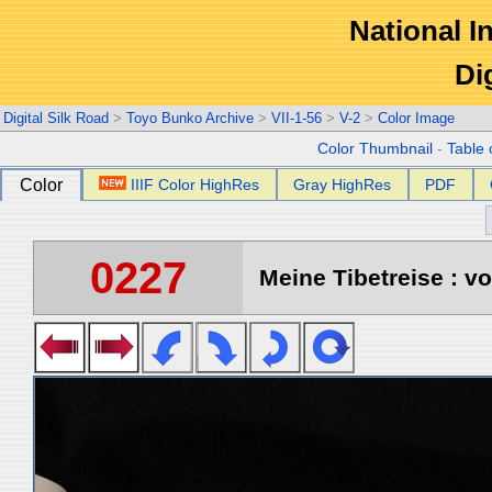
National In
Di
Digital Silk Road
>
Toyo Bunko Archive
>
VII-1-56
>
V-2
>
Color Image
Color Thumbnail
-
Table 
Color
IIIF Color HighRes
Gray HighRes
PDF
0227
Meine Tibetreise : vo