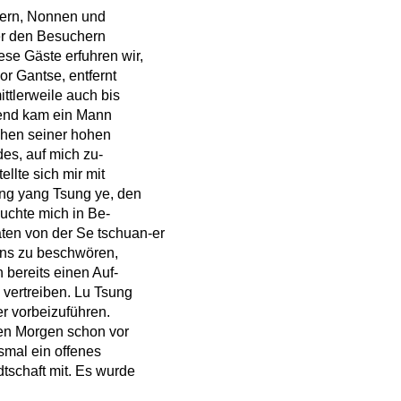
gern, Nonnen und
er den Besuchern
ese Gäste erfuhren wir,
r Gantse, entfernt
tlerweile auch bis
bend kam ein Mann
ichen seiner hohen
es, auf mich zu-
ellte sich mir mit
ng yang Tsung ye, den
uchte mich in Be-
aten von der Se tschuan-er
ns zu beschwören,
 bereits einen Auf-
 vertreiben. Lu Tsung
r vorbeizuführen.
sten Morgen schon vor
smal ein offenes
schaft mit. Es wurde