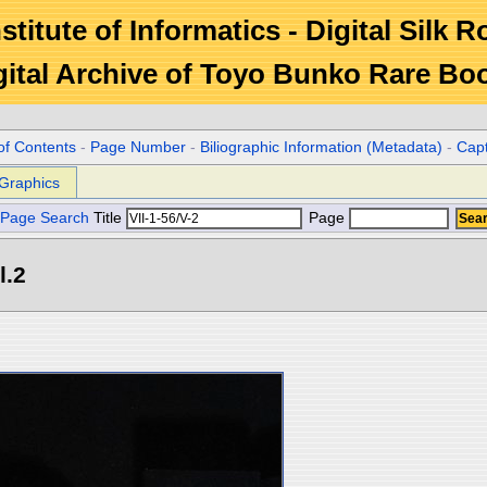
stitute of Informatics - Digital Silk 
gital Archive of Toyo Bunko Rare Bo
of Contents
-
Page Number
-
Biliographic Information (Metadata)
-
Cap
Graphics
Page Search
Title
Page
l.2