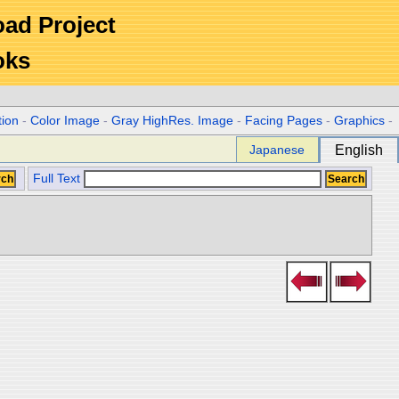
Road Project
oks
tion
-
Color Image
-
Gray HighRes. Image
-
Facing Pages
-
Graphics
-
Japanese
English
Full Text