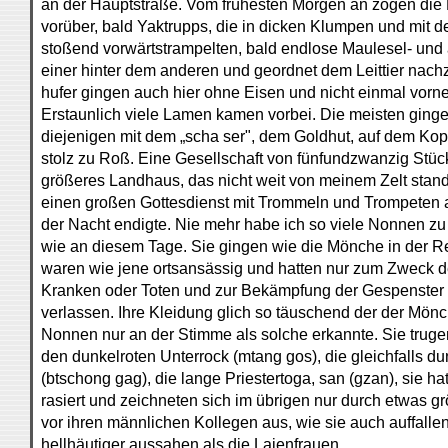
an der Hauptstraße. Vom frühesten Morgen an zogen die
vorüber, bald Yaktrupps, die in dicken Klumpen und mit 
stoßend vorwärtstrampelten, bald endlose Maulesel- und
einer hinter dem anderen und geordnet dem Leittier nachz
hufer gingen auch hier ohne Eisen und nicht einmal vorn
Erstaunlich viele Lamen kamen vorbei. Die meisten ging
diejenigen mit dem „scha ser", dem Goldhut, auf dem Ko
stolz zu Roß. Eine Gesellschaft von fünfundzwanzig Stüc
größeres Landhaus, das nicht weit von meinem Zelt stand,
einen großen Gottesdienst mit Trommeln und Trompeten ab
der Nacht endigte. Nie mehr habe ich so viele Nonnen 
wie an diesem Tage. Sie gingen wie die Mönche in der R
waren wie jene ortsansässig und hatten nur zum Zweck 
Kranken oder Toten und zur Bekämpfung der Gespenster i
verlassen. Ihre Kleidung glich so täuschend der der Mönc
Nonnen nur an der Stimme als solche erkannte. Sie truge
den dunkelroten Unterrock (mtang gos), die gleichfalls d
(btschong gag), die lange Priestertoga, san (gzan), sie h
rasiert und zeichneten sich im übrigen nur durch etwas gr
vor ihren männlichen Kollegen aus, wie sie auch auffalle
hellhäutiger aussahen als die Laienfrauen.