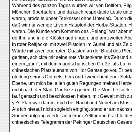
Während des ganzen Tages wurden wir von Bettlern, Pil
Mönchen überlaufen, und da auch respektable Leute unt
waren, brodelte unser Teekessel ohne Unterlaß. Durch di
daß wir nur wenige Li vom Hauptort der Horba-Staaten, Ho
waren. Die Kunde vom Kommen des „Pelang" war aber mit
dorthin und in die Klöster gedrungen, und am zweiten A
in roter Reitjacke, mit zwei Pistolen im Gürtel und als Ze
Würde mit zwei feuerroten Quasten an der Brust des Pferd
geritten, schickte mir seine rote Visitenkarte ins Zelt und st
einem „guei", mit dem mandschurischen Gruße, als Lu mi
chinesischen Platzleutnant von Hor Gantse go vor. Er bes
gleitung seines Dolmetschers und zweier berittener Sold
Ebene, um mich bei allen guten Regungen meines Herze
nicht nach der Stadt Gantse zu gehen. Die Mönche sollten
lauf gemacht und beschlossen haben, mit Gewalt mich zu
ye's Plan war darum, mich bei Nacht und Nebel am Kloste
Als ich hierauf nicht sogleich einging, stand er am näch
Sonnenaufgang wieder an meiner Zelttür und brachte die
chinesisches Telegramm der Pekinger Deutschen Gesandt