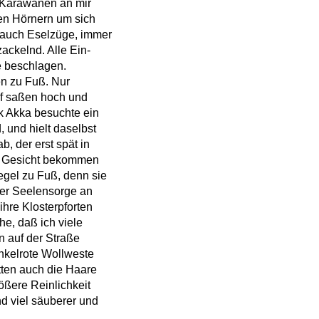
 Karawanen an mir
den Hörnern um sich
 auch Eselzüge, immer
ackelnd. Alle Ein-
e beschlagen.
en zu Fuß. Nur
pf saßen hoch und
k Akka besuchte ein
 und hielt daselbst
, der erst spät in
zu Gesicht bekommen
egel zu Fuß, denn sie
der Seelensorge an
hre Klosterpforten
he, daß ich viele
n auf der Straße
unkelrote Wollweste
atten auch die Haare
ößere Reinlichkeit
nd viel säuberer und