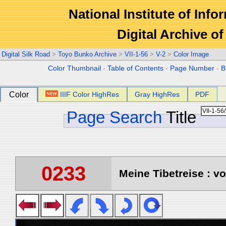
National Institute of Info
Digital Archive 
Digital Silk Road
>
Toyo Bunko Archive
>
VII-1-56
>
V-2
>
Color Image
Color Thumbnail
-
Table of Contents
-
Page Number
-
B
Color
IIIF Color HighRes
Gray HighRes
PDF
Page Search
Title
0233
Meine Tibetreise : vo