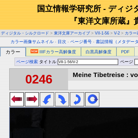
国立情報学研究所 - ディ
『東洋文庫所蔵』
ディジタル・シルクロード
>
東洋文庫アーカイブ
>
VII-1-56
>
V-2
>
カラー
カラー画像サムネイル
-
目次
-
ページ番号
-
書誌情報（メタデー
カラー
IIIFカラー高解像度
白黒高解像度
PDF
ページ検索
タイトル
ページ
Meine Tibetreise : vo
0246