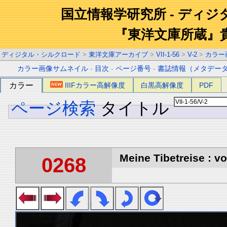
国立情報学研究所 - ディ
『東洋文庫所蔵』
ディジタル・シルクロード
>
東洋文庫アーカイブ
>
VII-1-56
>
V-2
>
カラー
カラー画像サムネイル
-
目次
-
ページ番号
-
書誌情報（メタデー
カラー
IIIFカラー高解像度
白黒高解像度
PDF
ページ検索
タイトル
Meine Tibetreise : vo
0268