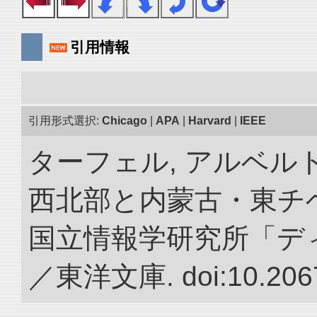
引用情報
引用形式選択:
Chicago
|
APA
|
Harvard
|
IEEE
ターフェル, アルベルト
西北部と内蒙古・東チベ
国立情報学研究所「デ
／東洋文庫. doi:10.2067