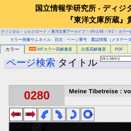
国立情報学研究所 - ディ
『東洋文庫所蔵』
ディジタル・シルクロード
>
東洋文庫アーカイブ
>
VII-1-56
>
V-2
>
カラー
カラー画像サムネイル
-
目次
-
ページ番号
-
書誌情報（メタデー
カラー
IIIFカラー高解像度
白黒高解像度
PDF
ページ検索
タイトル
Meine Tibetreise : vo
0280