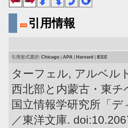
引用情報
引用形式選択:
Chicago
|
APA
|
Harvard
|
IEEE
ターフェル, アルベルト
西北部と内蒙古・東チベ
国立情報学研究所「デ
／東洋文庫. doi:10.2067