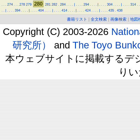
280
.
.
.
274
.
.
.
278
279
281
282
.
284
.
.
.
.
|
.
.
.
.
294
.
.
.
.
|
.
.
.
.
304
.
.
.
.
|
.
.
.
.
314
.
.
.
.
|
.
.
.
.
394
.
.
.
.
|
.
.
.
.
404
.
.
.
.
|
.
.
.
.
414
.
.
.
.
|
.
.
.
.
424
.
.
.
.
|
.
.
.
.
435
.
438
書籍リスト
|
全文検索
|
画像検索
|
地図
Copyright (C) 2003-2026
Natio
研究所）
and
The Toyo B
本ウェブサイトに掲載するデ
りい