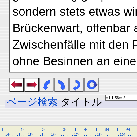
sondern stets etwas wi
Brückenwart, offenbar a
Zwischenfälle mit den
ohne Besinnen an eine
ページ検索
タイトル
1
.
.
.
.
|
.
.
.
.
14
.
.
.
.
|
.
.
.
.
24
.
.
.
.
|
.
.
.
.
34
.
.
.
.
|
.
.
.
.
44
.
.
.
.
|
.
.
.
.
54
.
.
.
.
|
.
.
.
.
64
.
.
.
.
.
144
.
.
.
.
|
.
.
.
.
154
.
.
.
.
|
.
.
.
.
164
.
.
.
.
|
.
.
.
.
174
.
.
.
.
|
.
.
.
.
184
.
.
.
.
|
.
.
.
.
194
.
.
.
.
|
.