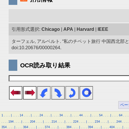
引用形式選択:
Chicago
|
APA
|
Harvard
|
IEEE
ターフェル, アルベルト. “私のチベット旅行 中国西北
doi:10.20676/00000264.
OCR読み取り結果
ペー
1
.
.
.
.
|
.
.
.
.
14
.
.
.
.
|
.
.
.
.
24
.
.
.
.
|
.
.
.
.
34
.
.
.
.
|
.
.
.
.
44
.
.
.
.
|
.
.
.
.
54
.
.
.
.
|
.
.
.
.
64
.
.
.
.
.
.
.
194
.
.
.
.
|
.
.
.
.
204
.
.
.
.
|
.
.
.
.
214
.
.
.
.
|
.
.
.
.
224
.
.
.
.
|
.
.
.
.
234
.
.
.
.
|
.
.
.
.
244
.
.
.
.
354
.
.
.
.
|
.
.
.
.
364
.
.
.
.
|
.
.
.
.
374
.
.
.
.
|
.
.
.
.
384
.
.
.
.
|
.
.
.
.
394
.
.
.
.
|
.
.
.
.
404
.
.
.
.
|
.
.
.