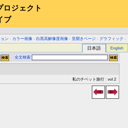
プロジェクト
イブ
ション
-
カラー画像
-
白黒高解像度画像
-
見開きページ
-
グラフィック
-
日本語
English
全文検索
私のチベット旅行 : vol.2