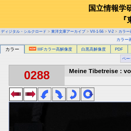
国立情報学
『
ディジタル・シルクロード
>
東洋文庫アーカイブ
>
VII-1-56
>
V-2
>
カラー
カラー
カラー
IIIFカラー高解像度
白黒高解像度
PDF
ペー
Meine Tibetreise : vo
0288