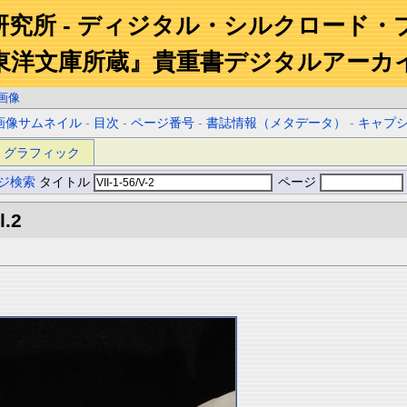
研究所 - ディジタル・シルクロード・
東洋文庫所蔵』貴重書デジタルアーカ
画像
画像サムネイル
-
目次
-
ページ番号
-
書誌情報（メタデータ）
-
キャプ
グラフィック
ジ検索
タイトル
ページ
l.2