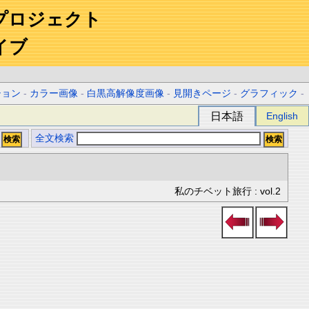
プロジェクト
イブ
ション
-
カラー画像
-
白黒高解像度画像
-
見開きページ
-
グラフィック
-
日本語
English
全文検索
私のチベット旅行 : vol.2