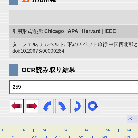
引用形式選択:
Chicago
|
APA
|
Harvard
|
IEEE
ターフェル, アルベルト. “私のチベット旅行 中国西北
doi:10.20676/00000264.
OCR読み取り結果
259
ペー
1
.
.
.
.
|
.
.
.
.
14
.
.
.
.
|
.
.
.
.
24
.
.
.
.
|
.
.
.
.
34
.
.
.
.
|
.
.
.
.
44
.
.
.
.
|
.
.
.
.
54
.
.
.
.
|
.
.
.
.
64
.
.
.
.
.
.
.
194
.
.
.
.
|
.
.
.
.
204
.
.
.
.
|
.
.
.
.
214
.
.
.
.
|
.
.
.
.
224
.
.
.
.
|
.
.
.
.
234
.
.
.
.
|
.
.
.
.
244
.
.
.
.