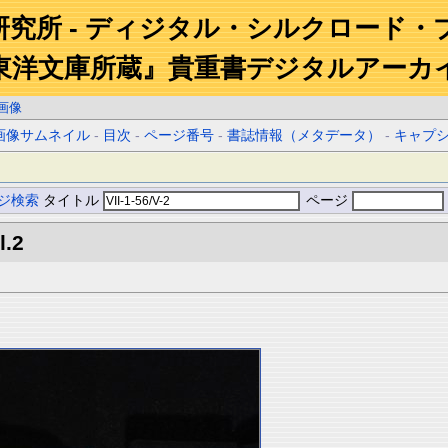
研究所 - ディジタル・シルクロード・
東洋文庫所蔵』貴重書デジタルアーカ
画像
画像サムネイル
-
目次
-
ページ番号
-
書誌情報（メタデータ）
-
キャプ
ジ検索
タイトル
ページ
l.2