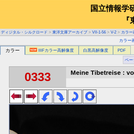
国立情報学
『
ディジタル・シルクロード
>
東洋文庫アーカイブ
>
VII-1-56
>
V-2
>
カラー
カラー
カラー
IIIFカラー高解像度
白黒高解像度
PDF
ペー
Meine Tibetreise : vo
0333