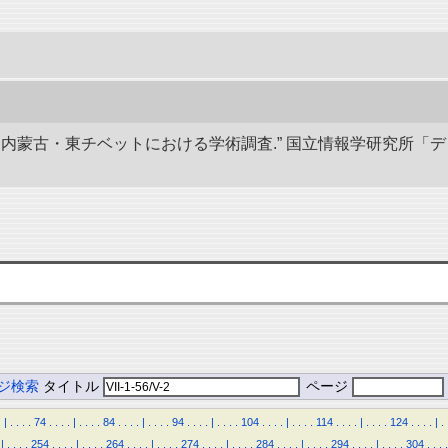
部と内蒙古・東チベットにおける学術調査.” 国立情報学研究所「
ジ検索
タイトル
ページ
.
|
.
.
.
.
74
.
.
.
.
|
.
.
.
.
84
.
.
.
.
|
.
.
.
.
94
.
.
.
.
|
.
.
.
.
104
.
.
.
.
|
.
.
.
.
114
.
.
.
.
|
.
.
.
.
124
.
.
.
.
|
.
|
.
.
.
.
254
.
.
.
.
|
.
.
.
.
264
.
.
.
.
|
.
.
.
.
274
.
.
.
.
|
.
.
.
.
284
.
.
.
.
|
.
.
.
.
294
.
.
.
.
|
.
.
.
.
304
.
.
.
.