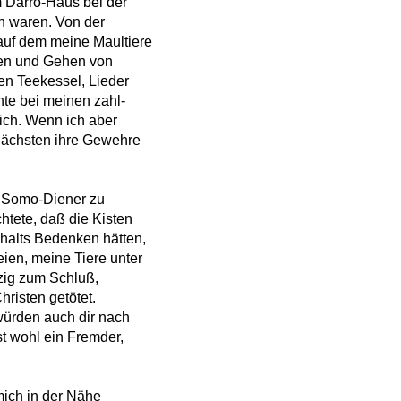
m Darro-Haus bei der
n waren. Von der
auf dem meine Maultiere
en und Gehen von
ten Teekessel, Lieder
hte bei meinen zahl-
ch. Wenn ich aber
nächsten ihre Gewehre
 Somo-Diener zu
htete, daß die Kisten
nhalts Bedenken hätten,
eien, meine Tiere unter
rzig zum Schluß,
hristen getötet.
würden auch dir nach
st wohl ein Fremder,
mich in der Nähe