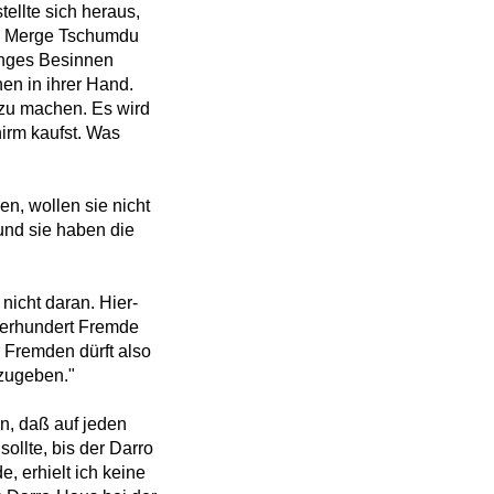
tellte sich heraus,
on Merge Tschumdu
anges Besinnen
en in ihrer Hand.
 zu machen. Es wird
irm kaufst. Was
n, wollen sie nicht
und sie haben die
nicht daran. Hier-
vierhundert Fremde
 Fremden dürft also
kzugeben."
en, daß auf jeden
ollte, bis der Darro
, erhielt ich keine