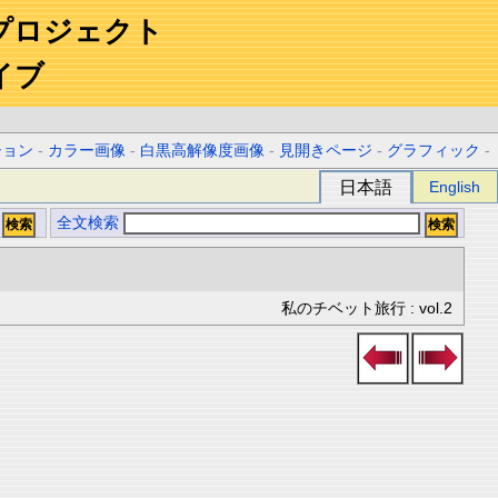
プロジェクト
イブ
ション
-
カラー画像
-
白黒高解像度画像
-
見開きページ
-
グラフィック
-
日本語
English
全文検索
私のチベット旅行 : vol.2