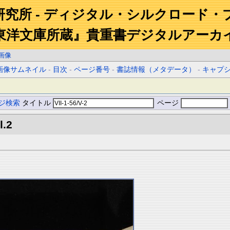
研究所 - ディジタル・シルクロード・
東洋文庫所蔵』貴重書デジタルアーカ
画像
画像サムネイル
-
目次
-
ページ番号
-
書誌情報（メタデータ）
-
キャプ
ジ検索
タイトル
ページ
l.2