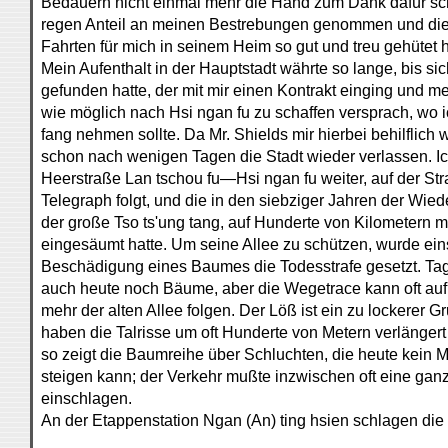
Bedauern nicht einmal mehr die Hand zum Dank dafür sch
regen Anteil an meinen Bestrebungen genommen und die
Fahrten für mich in seinem Heim so gut und treu gehütet h
Mein Aufenthalt in der Hauptstadt währte so lange, bis si
gefunden hatte, der mit mir einen Kontrakt einging und m
wie möglich nach Hsi ngan fu zu schaffen versprach, wo 
fang nehmen sollte. Da Mr. Shields mir hierbei behilflich 
schon nach wenigen Tagen die Stadt wieder verlassen. Ich
Heerstraße Lan tschou fu—Hsi ngan fu weiter, auf der Str
Telegraph folgt, und die in den siebziger Jahren der Wied
der große Tso ts'ung tang, auf Hunderte von Kilometern
eingesäumt hatte. Um seine Allee zu schützen, wurde eins
Beschädigung eines Baumes die Todesstrafe gesetzt. Tag
auch heute noch Bäume, aber die Wegetrace kann oft auf
mehr der alten Allee folgen. Der Löß ist ein zu lockerer
haben die Talrisse um oft Hunderte von Metern verlängert 
so zeigt die Baumreihe über Schluchten, die heute kein 
steigen kann; der Verkehr mußte inzwischen oft eine gan
einschlagen.
An der Etappenstation Ngan (An) ting hsien schlagen di