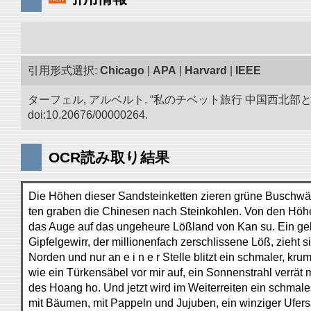
引用形式選択:
Chicago
|
APA
|
Harvard
|
IEEE
ターフェル, アルベルト. “私のチベット旅行 中国西北
doi:10.20676/00000264.
OCR読み取り結果
Die Höhen dieser Sandsteinketten zieren grüne Buschwäl
ten graben die Chinesen nach Steinkohlen. Von den Höhen
das Auge auf das ungeheure Lößland von Kan su. Ein ge
Gipfelgewirr, der millionenfach zerschlissene Löß, zieht
Norden und nur an e i n e r Stelle blitzt ein schmaler, kru
wie ein Türkensäbel vor mir auf, ein Sonnenstrahl verrät
des Hoang ho. Und jetzt wird im Weiterreiten ein schma
mit Bäumen, mit Pappeln und Jujuben, ein winziger Ufe