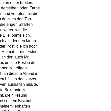
ide an einer breiten,
 derselben öden Farbe
n und verraten mir die
n dem ich den Tao-
d die engen Straßen
e waren wir die
 Eile lohnte sich.
sch an, der den faden
er Post, die ich noch
r Heimat — die ersten
ich dort auch Mr.
r, um die Post in der
liebenswürdigen
ch an diesem Abend in
chfell in den kurzen
lven aushalten mußte.
lte Bekannte zu
cht. Mein Freund
bei seinem Bischof
 meinem lebhaften