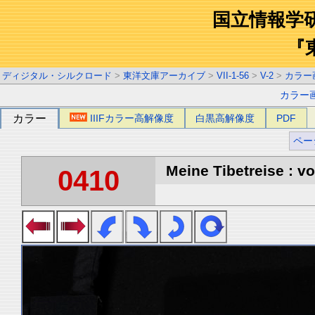
国立情報学
『
ディジタル・シルクロード
>
東洋文庫アーカイブ
>
VII-1-56
>
V-2
>
カラー
カラー
カラー
IIIFカラー高解像度
白黒高解像度
PDF
ペー
Meine Tibetreise : vo
0410