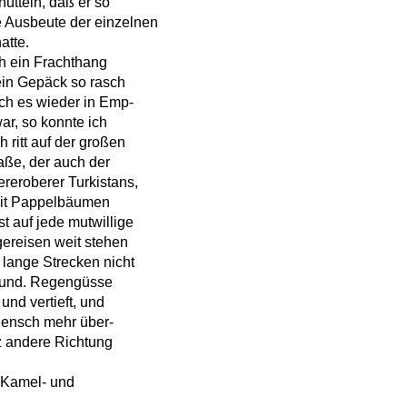
ütteln, daß er so
 Ausbeute der einzelnen
atte.
ch ein Frachthang
ein Gepäck so rasch
ich es wieder in Emp-
war, so konnte ich
 ritt auf der großen
aße, der auch der
ereroberer Turkistans,
 mit Pappelbäumen
t auf jede mutwillige
ereisen weit stehen
 lange Strecken nicht
 Grund. Regengüsse
und vertieft, und
Mensch mehr über-
z andere Richtung
e Kamel- und