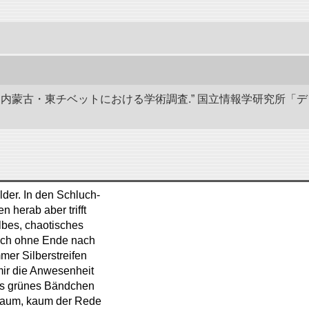
部と内蒙古・東チベットにおける学術調査.” 国立情報学研究所「
der. In den Schluch-
 herab aber trifft
lbes, chaotisches
 sich ohne Ende nach
mmer Silberstreifen
 mir die Anwesenheit
les grünes Bändchen
rsaum, kaum der Rede