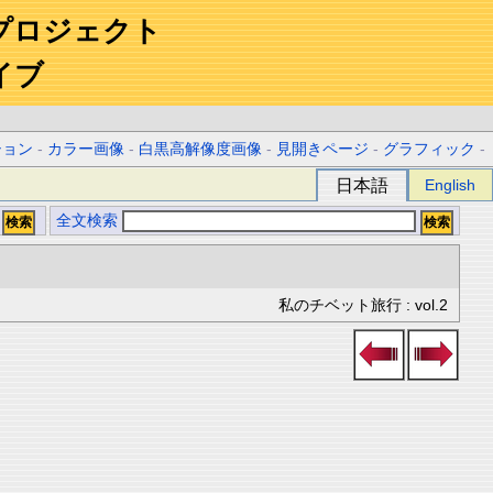
プロジェクト
イブ
ション
-
カラー画像
-
白黒高解像度画像
-
見開きページ
-
グラフィック
-
日本語
English
全文検索
私のチベット旅行 : vol.2