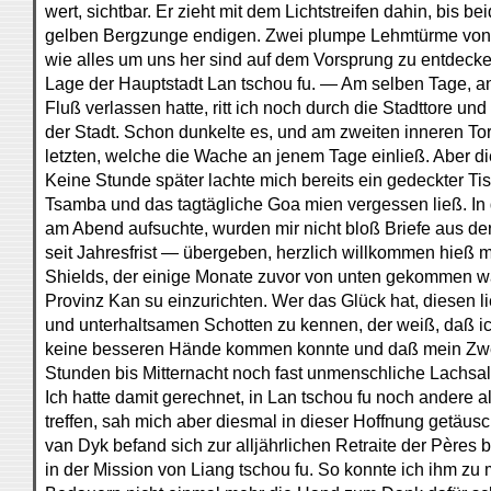
wert, sichtbar. Er zieht mit dem Lichtstreifen dahin, bis be
gelben Bergzunge endigen. Zwei plumpe Lehmtürme von
wie alles um uns her sind auf dem Vorsprung zu entdecke
Lage der Hauptstadt Lan tschou fu. — Am selben Tage, a
Fluß verlassen hatte, ritt ich noch durch die Stadttore un
der Stadt. Schon dunkelte es, und am zweiten inneren Tor
letzten, welche die Wache an jenem Tage einließ. Aber die
Keine Stunde später lachte mich bereits ein gedeckter Ti
Tsamba und das tagtägliche Goa mien vergessen ließ. In d
am Abend aufsuchte, wurden mir nicht bloß Briefe aus de
seit Jahresfrist — übergeben, herzlich willkommen hieß m
Shields, der einige Monate zuvor von unten gekommen wa
Provinz Kan su einzurichten. Wer das Glück hat, diesen 
und unterhaltsamen Schotten zu kennen, der weiß, daß i
keine besseren Hände kommen konnte und daß mein Zwer
Stunden bis Mitternacht noch fast unmenschliche Lachsa
Ich hatte damit gerechnet, in Lan tschou fu noch andere a
treffen, sah mich aber diesmal in dieser Hoffnung getäus
van Dyk befand sich zur alljährlichen Retraite der Pères 
in der Mission von Liang tschou fu. So konnte ich ihm zu