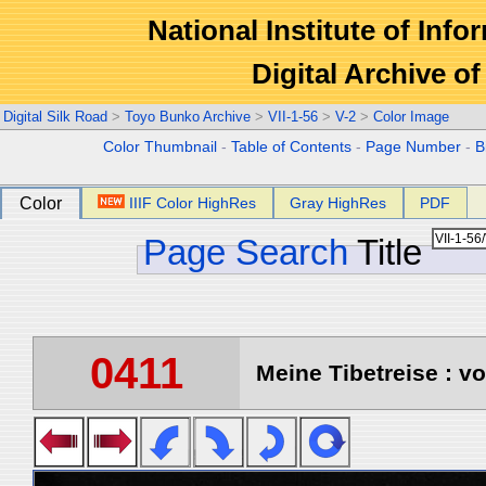
National Institute of Info
Digital Archive 
Digital Silk Road
>
Toyo Bunko Archive
>
VII-1-56
>
V-2
>
Color Image
Color Thumbnail
-
Table of Contents
-
Page Number
-
B
Color
IIIF Color HighRes
Gray HighRes
PDF
Page Search
Title
0411
Meine Tibetreise : vo