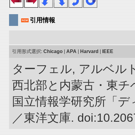
引用情報
引用形式選択:
Chicago
|
APA
|
Harvard
|
IEEE
ターフェル, アルベルト
西北部と内蒙古・東チベ
国立情報学研究所「デ
／東洋文庫. doi:10.2067