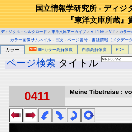
国立情報学研究所 - ディ
『東洋文庫所蔵』
ディジタル・シルクロード
>
東洋文庫アーカイブ
>
VII-1-56
>
V-2
>
カラー
カラー画像サムネイル
-
目次
-
ページ番号
-
書誌情報（メタデー
カラー
IIIFカラー高解像度
白黒高解像度
PDF
ページ検索
タイトル
Meine Tibetreise : vo
0411