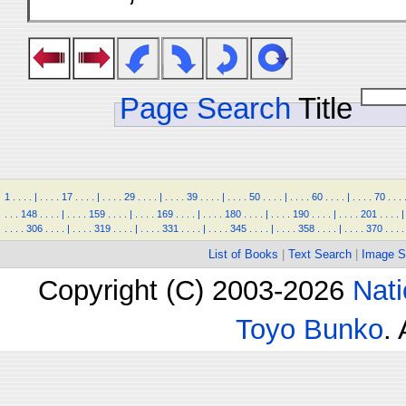
Page Search
Title
1
.
.
.
.
|
.
.
.
.
17
.
.
.
.
|
.
.
.
.
29
.
.
.
.
|
.
.
.
.
39
.
.
.
.
|
.
.
.
.
50
.
.
.
.
|
.
.
.
.
60
.
.
.
.
|
.
.
.
.
70
.
.
.
.
.
.
148
.
.
.
.
|
.
.
.
.
159
.
.
.
.
|
.
.
.
.
169
.
.
.
.
|
.
.
.
.
180
.
.
.
.
|
.
.
.
.
190
.
.
.
.
|
.
.
.
.
201
.
.
.
.
|
.
.
.
.
306
.
.
.
.
|
.
.
.
.
319
.
.
.
.
|
.
.
.
.
331
.
.
.
.
|
.
.
.
.
345
.
.
.
.
|
.
.
.
.
358
.
.
.
.
|
.
.
.
.
370
.
.
.
.
List of Books
|
Text Search
|
Image S
Copyright (C) 2003-2026
Nati
Toyo Bunko
.