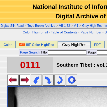
National Institute of Info
Digital Archive 
Digital Silk Road
>
Toyo Bunko Archive
>
VII-1-62
>
V-1
>
Gray High Res. I
Color Thumbnail
-
Table of Contents
-
Page Number
-
B
Color
IIIF Color HighRes
Gray HighRes
PDF
Page Search
Title
Page
0111
Southern Tibet : vol.