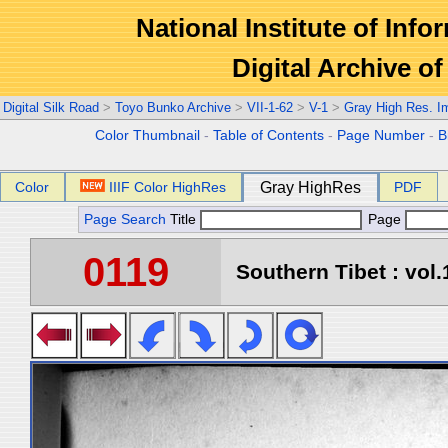
National Institute of Info
Digital Archive 
Digital Silk Road
>
Toyo Bunko Archive
>
VII-1-62
>
V-1
>
Gray High Res. I
Color Thumbnail
-
Table of Contents
-
Page Number
-
B
Color
IIIF Color HighRes
Gray HighRes
PDF
Page Search
Title
Page
0119
Southern Tibet : vol.