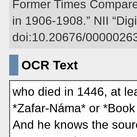
Former Times Compare
in 1906-1908.” NII “Dig
doi:10.20676/00000263
OCR Text
who died in 1446, at le
*Zafar-Náma* or *Book 
And he knows the sourc