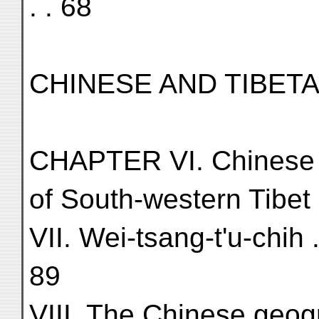
. . 68
CHINESE AND TIBE
CHAPTER VI. Chinese 
of South-western Tibet .
VII. Wei-tsang-t'u-chih . . . .
89
VIII. The Chinese geog