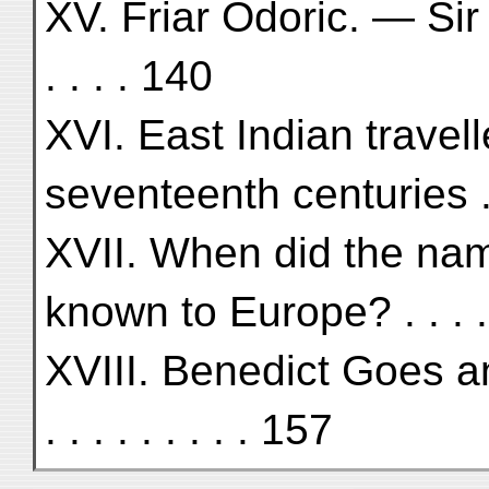
XV. Friar Odoric. — Sir J
. . . . 140
XVI. East Indian travell
seventeenth centuries .
XVII. When did the n
known to Europe? . . . 
XVIII. Benedict Goes an
. . . . . . . . . 157