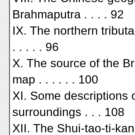
Brahmaputra . . . . 92
IX. The northern tributar
. . . . . 96
X. The source of the B
map . . . . . . 100
XI. Some descriptions 
surroundings . . . 108
XII. The Shui-tao-ti-ka