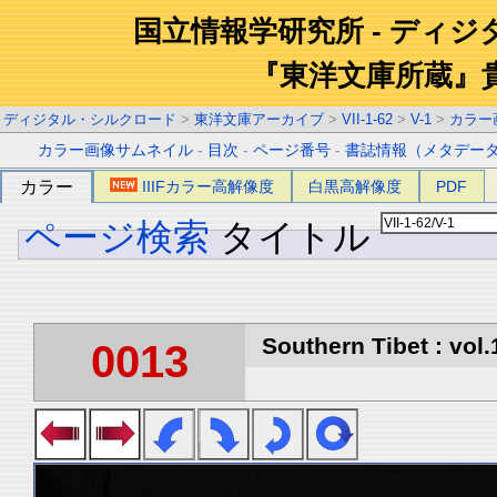
国立情報学研究所 - ディ
『東洋文庫所蔵』
ディジタル・シルクロード
>
東洋文庫アーカイブ
>
VII-1-62
>
V-1
>
カラー
カラー画像サムネイル
-
目次
-
ページ番号
-
書誌情報（メタデー
カラー
IIIFカラー高解像度
白黒高解像度
PDF
ページ検索
タイトル
Southern Tibet : vol.
0013