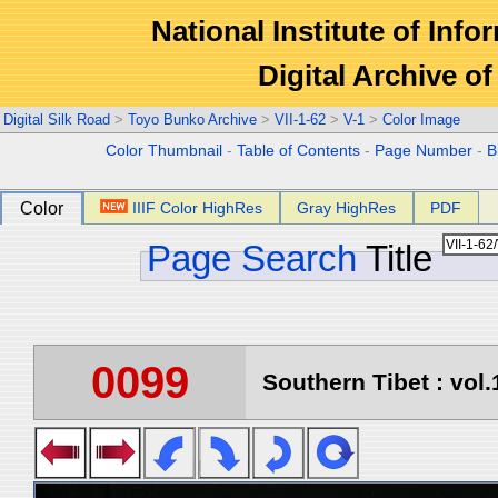
National Institute of Info
Digital Archive 
Digital Silk Road
>
Toyo Bunko Archive
>
VII-1-62
>
V-1
>
Color Image
Color Thumbnail
-
Table of Contents
-
Page Number
-
B
Color
IIIF Color HighRes
Gray HighRes
PDF
Page Search
Title
0099
Southern Tibet : vol.