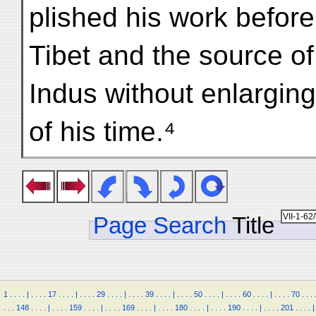
plished his work before 
Tibet and the source of
Indus without enlarging
of his time.⁴
Page Search
Title
1
.
.
.
.
|
.
.
.
.
17
.
.
.
.
|
.
.
.
.
29
.
.
.
.
|
.
.
.
.
39
.
.
.
.
|
.
.
.
.
50
.
.
.
.
|
.
.
.
.
60
.
.
.
.
|
.
.
.
.
70
.
.
.
.
.
.
148
.
.
.
.
|
.
.
.
.
159
.
.
.
.
|
.
.
.
.
169
.
.
.
.
|
.
.
.
.
180
.
.
.
.
|
.
.
.
.
190
.
.
.
.
|
.
.
.
.
201
.
.
.
.
|