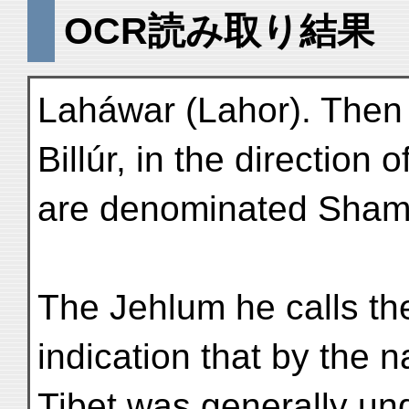
OCR読み取り結果
Laháwar (Lahor). Then 
Billúr, in the direction 
are denominated Shami
The Jehlum he calls the
indication that by the 
Tibet was generally un