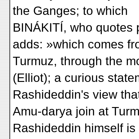
the Ganges; to which
BINÁKITÍ, who quotes po
adds: »which comes fro
Turmuz, through the mo
(Elliot); a curious stat
Rashideddin's view that
Amu-darya join at Turm
Rashideddin himself is 