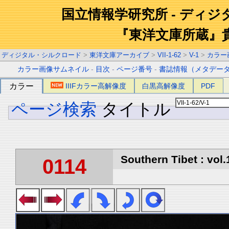
国立情報学研究所 - ディ
『東洋文庫所蔵』
ディジタル・シルクロード
>
東洋文庫アーカイブ
>
VII-1-62
>
V-1
>
カラー
カラー画像サムネイル
-
目次
-
ページ番号
-
書誌情報（メタデー
カラー
IIIFカラー高解像度
白黒高解像度
PDF
ページ検索
タイトル
Southern Tibet : vol.
0114