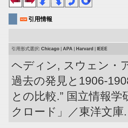
引用情報
引用形式選択:
Chicago
|
APA
|
Harvard
|
IEEE
ヘディン, スウェン・
過去の発見と1906-1
との比較.” 国立情報
クロード」／東洋文庫. doi: