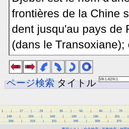
frontières de la Chine s
dent jusqu'au pays de
(dans le Transoxiane); 
ページ検索
タイトル
1
.
.
.
.
|
.
.
.
.
17
.
.
.
.
|
.
.
.
.
29
.
.
.
.
|
.
.
.
.
39
.
.
.
.
|
.
.
.
.
50
.
.
.
.
|
.
.
.
.
60
.
.
.
.
|
.
.
.
.
70
.
.
.
.
.
.
148
.
.
.
.
|
.
.
.
.
159
.
.
.
.
|
.
.
.
.
169
.
.
.
.
|
.
.
.
.
180
.
.
.
.
|
.
.
.
.
190
.
.
.
.
|
.
.
.
.
201
.
.
.
.
|
.
.
.
.
306
.
.
.
.
|
.
.
.
.
319
.
.
.
.
|
.
.
.
.
331
.
.
.
.
|
.
.
.
.
345
.
.
.
.
|
.
.
.
.
358
.
.
.
.
|
.
.
.
.
370
.
.
.
.