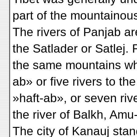
part of the mountainou
The rivers of Panjab ar
the Satlader or Satlej.
the same mountains wh
ab» or five rivers to th
»haft-ab», or seven riv
the river of Balkh, Amu
The city of Kanauj sta