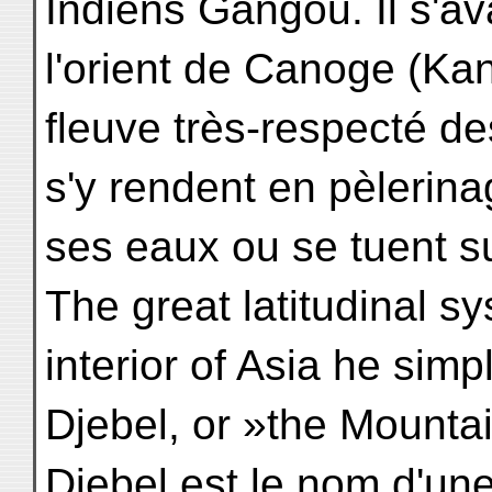
Indiens Gangou. Il s'a
l'orient de Canoge (Kan
fleuve très-respecté de
s'y rendent en pèlerinag
ses eaux ou se tuent su
The great latitudinal s
interior of Asia he simpl
Djebel, or »the Mounta
Djebel est le nom d'une