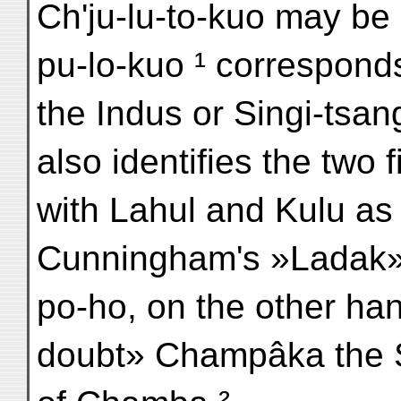
Ch'ju-lu-to-kuo may be
pu-lo-kuo ¹ corresponds
the Indus or Singi-tsan
also identifies the two 
with Lahul and Kulu as
Cunningham's »Ladak».
po-ho, on the other ha
doubt» Champâka the S