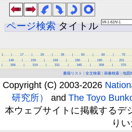
ページ検索
タイトル
1
.
.
.
.
|
.
.
.
.
17
.
.
.
.
|
.
.
.
.
29
.
.
.
.
|
.
.
.
.
39
.
.
.
.
|
.
.
.
.
50
.
.
.
.
|
.
.
.
.
60
.
.
.
.
|
.
.
.
.
70
.
.
.
.
.
.
.
148
.
.
.
.
|
.
.
.
.
159
.
.
.
.
|
.
.
.
.
169
.
.
.
.
|
.
.
.
.
180
.
.
.
.
|
.
.
.
.
190
.
.
.
.
|
.
.
.
.
201
.
.
.
.
|
.
.
.
.
306
.
.
.
.
|
.
.
.
.
319
.
.
.
.
|
.
.
.
.
331
.
.
.
.
|
.
.
.
.
345
.
.
.
.
|
.
.
.
.
358
.
.
.
.
|
.
.
.
.
370
.
.
.
書籍リスト
|
全文検索
|
画像検索
|
地図
Copyright (C) 2003-2026
Natio
研究所）
and
The Toyo B
本ウェブサイトに掲載するデ
りい