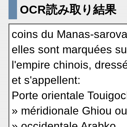
OCR読み取り結果
coins du Manas-sarova
elles sont marquées su
l'empire chinois, dress
et s'appellent:
Porte orientale Touigo
» méridionale Ghiou o
» occidentale Arabko