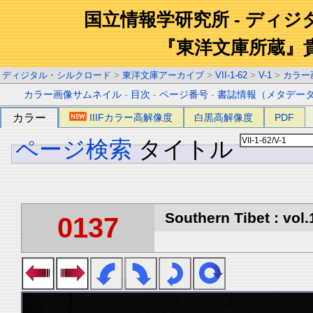
国立情報学研究所 - ディ
『東洋文庫所蔵』
ディジタル・シルクロード
>
東洋文庫アーカイブ
>
VII-1-62
>
V-1
>
カラー
カラー画像サムネイル
-
目次
-
ページ番号
-
書誌情報（メタデー
カラー
IIIFカラー高解像度
白黒高解像度
PDF
ページ検索
タイトル
Southern Tibet : vol.
0137