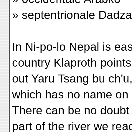
» septentrionale Dadz
In Ni-po-lo Nepal is eas
country Klaproth points
out Yaru Tsang bu ch'u
which has no name on 
There can be no doubt a
part of the river we rea