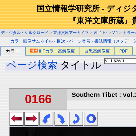
国立情報学研究所 - ディ
『東洋文庫所蔵』
ディジタル・シルクロード
>
東洋文庫アーカイブ
>
VII-1-62
>
V-1
>
カラー
カラー画像サムネイル
-
目次
-
ページ番号
-
書誌情報（メタデー
カラー
IIIFカラー高解像度
白黒高解像度
PDF
ページ検索
タイトル
Southern Tibet : vol.
0166