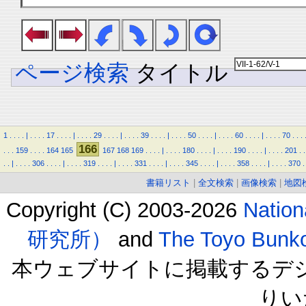
ページ検索
タイトル
1
.
.
.
.
|
.
.
.
.
17
.
.
.
.
|
.
.
.
.
29
.
.
.
.
|
.
.
.
.
39
.
.
.
.
|
.
.
.
.
50
.
.
.
.
|
.
.
.
.
60
.
.
.
.
|
.
.
.
.
70
.
.
.
166
.
.
.
159
.
.
.
.
164
165
167
168
169
.
.
.
.
|
.
.
.
.
180
.
.
.
.
|
.
.
.
.
190
.
.
.
.
|
.
.
.
.
201
.
.
.
.
|
.
.
.
.
306
.
.
.
.
|
.
.
.
.
319
.
.
.
.
|
.
.
.
.
331
.
.
.
.
|
.
.
.
.
345
.
.
.
.
|
.
.
.
.
358
.
.
.
.
|
.
.
.
.
370
.
書籍リスト
|
全文検索
|
画像検索
|
地図
Copyright (C) 2003-2026
Natio
研究所）
and
The Toyo B
本ウェブサイトに掲載するデ
りい