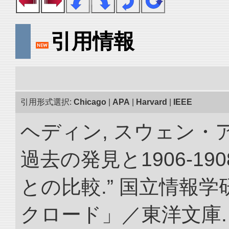
引用情報
引用形式選択:
Chicago
|
APA
|
Harvard
|
IEEE
ヘディン, スウェン・
過去の発見と1906-1
との比較.” 国立情報
クロード」／東洋文庫. doi: